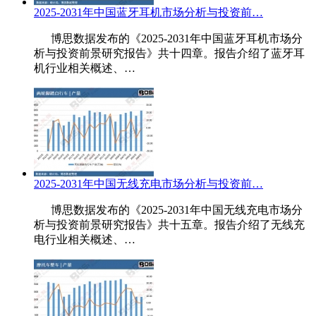
2025-2031年中国蓝牙耳机市场分析与投资前…
博思数据发布的《2025-2031年中国蓝牙耳机市场分
析与投资前景研究报告》共十四章。报告介绍了蓝牙耳
机行业相关概述、…
2025-2031年中国无线充电市场分析与投资前…
博思数据发布的《2025-2031年中国无线充电市场分
析与投资前景研究报告》共十五章。报告介绍了无线充
电行业相关概述、…