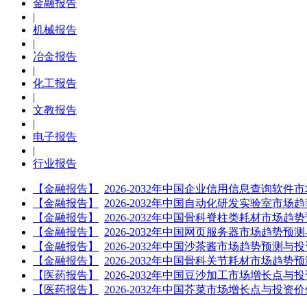
金融报告
|
机械报告
|
冶金报告
|
化工报告
|
文教报告
|
电子报告
|
行业报告
【金融报告】
2026-2032年中国企业信用信息查询软
【金融报告】
2026-2032年中国自动化研发实验室市
【金融报告】
2026-2032年中国骨科脊柱类耗材市场
【金融报告】
2026-2032年中国网页服务器市场趋势
【金融报告】
2026-2032年中国沙茶酱市场趋势预测
【金融报告】
2026-2032年中国骨科关节耗材市场趋
【医药报告】
2026-2032年中国豆沙加工市场增长点
【医药报告】
2026-2032年中国芥菜市场增长点与投资