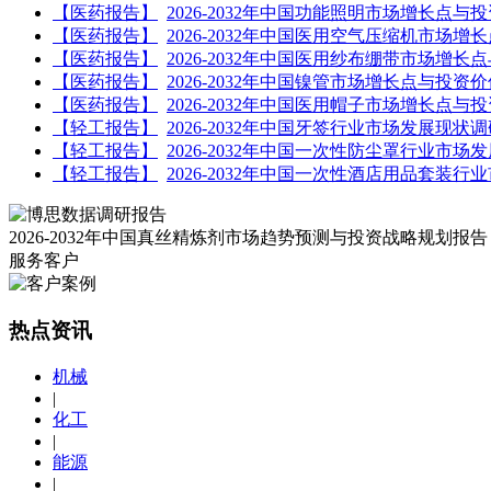
【医药报告】
2026-2032年中国功能照明市场增长点
【医药报告】
2026-2032年中国医用空气压缩机市场
【医药报告】
2026-2032年中国医用纱布绷带市场增
【医药报告】
2026-2032年中国镍管市场增长点与投资
【医药报告】
2026-2032年中国医用帽子市场增长点
【轻工报告】
2026-2032年中国牙签行业市场发展现
【轻工报告】
2026-2032年中国一次性防尘罩行业市
【轻工报告】
2026-2032年中国一次性酒店用品套
2026-2032年中国真丝精炼剂市场趋势预测与投资战略规划报告
服务客户
热点资讯
机械
|
化工
|
能源
|