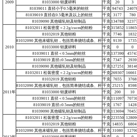
2009
81033000 钽废碎料
千克
20
3
81039011 直径小于0.5毫米的钽丝
千克
94743
2407
81039019 直径在0.5毫米及以上的钽丝
千克
3177
780
81039090 其他锻轧钽及钽制品
千克
134788
3237
81032011 松装密度＜2.2g/cucm的钽粉
千克
315852
11865
81032019 其他钽粉
千克
7746
1832
81032090 其他未锻轧钽，包括简单烧结成条、杆
千克
9139
1735
2010
81033000 钽废碎料
千克
0
0
81039011 直径＜0.5mm的钽丝
千克
137390
4574
81039019 直径≥0.5mm的钽丝
千克
7347
2939
81039090 其他锻轧钽及钽制品
千克
127251
3814
81032011 松装密度＜2.2g/cucm的钽粉
千克
269307
16661
81032019 其他钽粉
千克
7655
3768
81032090 其他未锻轧钽，包括简单烧结成条、杆
千克
25215
8598
2011年
81033000 钽废碎料
千克
200
10
81039011 直径＜0.5mm的钽丝
千克
111097
7073
81039019 直径≥0.5mm的钽丝
千克
1767
1428
81039090 其他锻轧钽及钽制品
千克
113694
7045
81032011 松装密度＜2.2g/cucm的钽粉
千克
223550
12809
81032019 其他钽粉
千克
14835
6804
81032090 其他未锻轧钽，包括简单烧结成条、杆
千克
31080
1270
2012年
81033000 钽废碎料
千克
0
0