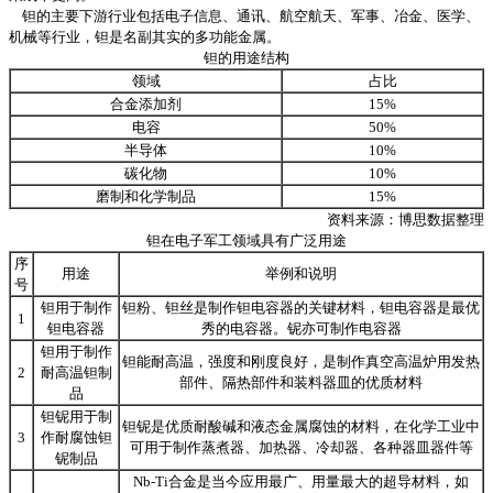
钽的主要下游行业包括电子信息、通讯、航空航天、军事、冶金、医学、
机械等行业，钽是名副其实的多功能金属。
钽的用途结构
领域
占比
合金添加剂
15%
电容
50%
半导体
10%
碳化物
10%
磨制和化学制品
15%
资料来源：
博思数据
整理
钽在电子军工领域具有广泛用途
序
用途
举例和说明
号
钽用于制作
钽粉、钽丝是制作钽电容器的关键材料，钽电容器是最优
1
钽电容器
秀的电容器。铌亦可制作电容器
钽用于制作
钽能耐高温，强度和刚度良好，是制作真空高温炉用发热
2
耐高温钽制
部件、隔热部件和装料器皿的优质材料
品
钽铌用于制
钽铌是优质耐酸碱和液态金属腐蚀的材料，在化学工业中
3
作耐腐蚀钽
可用于制作蒸煮器、加热器、冷却器、各种器皿器件等
铌制品
Nb-Ti合金是当今应用最广、用量最大的超导材料，如