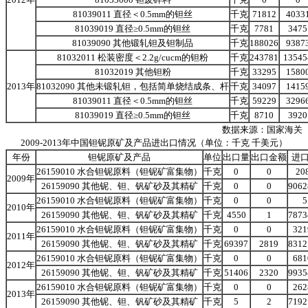
81039011 直径＜0.5mm的钽丝
千克
71812
4033
81039019 直径≥0.5mm的钽丝
千克
7781
3475
81039090 其他锻轧钽及钽制品
千克
188026
9387
81032011 松装密度＜2.2g/cucm的钽粉
千克
243781
13545
81032019 其他钽粉
千克
33295
1580
2013年
81032090 其他未锻轧钽，包括简单烧结成条、杆
千克
34097
1415
81039011 直径＜0.5mm的钽丝
千克
59229
3296
81039019 直径≥0.5mm的钽丝
千克
8710
3920
数据来源：国家海关
2009-2013年中国钽铌原矿及产品进出口情况（单位：千克 千美元）
年份
钽铌原矿及产品
单位
出口量
出口金额
进
26159010 水合钽铌原料（钽铌矿富集物）
千克
0
0
20
2009年
26159090 其他铌、钽、钒矿砂及其精矿
千克
0
0
9062
26159010 水合钽铌原料（钽铌矿富集物）
千克
0
0
5
2010年
26159090 其他铌、钽、钒矿砂及其精矿
千克
4550
1
7873
26159010 水合钽铌原料（钽铌矿富集物）
千克
0
0
321
2011年
26159090 其他铌、钽、钒矿砂及其精矿
千克
69397
2819
8312
26159010 水合钽铌原料（钽铌矿富集物）
千克
0
0
681
2012年
26159090 其他铌、钽、钒矿砂及其精矿
千克
51406
2320
9935
26159010 水合钽铌原料（钽铌矿富集物）
千克
0
0
262
2013年
26159090 其他铌、钽、钒矿砂及其精矿
千克
5
2
7192