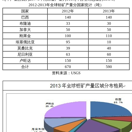
2012-2013年全球钽矿产量分国家统计（吨）
国家
2012年
2013年
巴西
140
140
布隆迪
33
30
加拿大
50
50
刚果金
100
110
埃塞俄比亚
95
10
莫桑比克
39
40
尼日利亚
63
60
卢旺达
150
150
合计
670
590
资料来源：
USGS