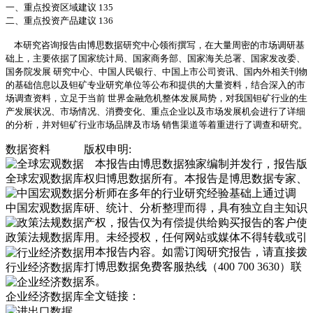
一、重点投资区域建议 135
二、重点投资产品建议 136
本研究咨询报告由博思数据研究中心领衔撰写，在大量周密的市场调研基
础上，主要依据了国家统计局、国家商务部、国家海关总署、国家发改委、
国务院发展 研究中心、中国人民银行、中国上市公司资讯、国内外相关刊物
的基础信息以及钽矿专业研究单位等公布和提供的大量资料，结合深入的市
场调查资料，立足于当前 世界金融危机整体发展局势，对我国钽矿行业的生
产发展状况、市场情况、消费变化、重点企业以及市场发展机会进行了详细
的分析，并对钽矿行业市场品牌及市场 销售渠道等着重进行了调查和研究。
数据资料
版权申明:
本报告由博思数据独家编制并发行，报告版
全球宏观数据库
权归博思数据所有。本报告是博思数据专家、
分析师在多年的行业研究经验基础上通过调
中国宏观数据库
研、统计、分析整理而得，具有独立自主知识
产权，报告仅为有偿提供给购买报告的客户使
政策法规数据库
用。未经授权，任何网站或媒体不得转载或引
用本报告内容。如需订阅研究报告，请直接拨
打博思数据免费客服热线（400 700 3630）联
行业经济数据库
系。
全文链接：
企业经济数据库