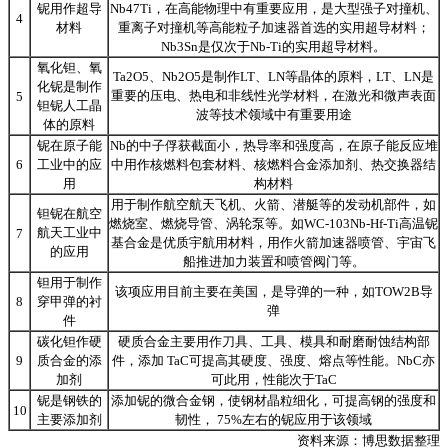
铌用作超导
Nb47Ti，在高能物理中有重要应用，是大型强子对撞机、
4
材料
重离子对撞机等高能粒子加速器首选的实用超导材料；
Nb3Sn是仅次于Nb-Ti的实用超导材料。
氧化钽、氧
Ta2O5、Nb2O5是制作LT、LN等晶体的原料，LT、LN是
化铌是制作
重要的压电、热电和非线性光学材料，在激光和微声表面
5
钽铌人工晶
波等技术领域中有重要用途
体的原料
铌在原子能
Nb的中子俘获截面小，热导率和强度高，在原子能反应堆
6
工业中的应
中用作核燃料包套材料、核燃料合金添加剂、热交换器结
用
构材料
用于制作航空航天飞机、火箭、潜艇等的发动机部件，如
钽铌在航空
燃烧室、燃烧导管、涡轮泵等。如WC-103Nb-Hf-Ti高温铌
航天工业中
7
基合金是优质宇航用材料，用作火箭加速器喷管、宇宙飞
的应用
船推进加力装置和喷管阀门等。
钽用于制作
该项应用目前主要在美国，是导弹的一种，如TOW2B导
8
穿甲弹的衬
弹
件
碳化钽作硬
硬质合金主要用作刀具、工具、模具和耐磨耐蚀结构部
9
质合金的添
件，添加 TaC可提高其硬度、强度、熔点等性能。NbC亦
加剂
可此用，性能次于TaC
铌是钢铁的
添加铌的微合金钢，使钢材晶粒细化，可提高钢的强度和
10
主要添加剂
韧性， 75%左右的铌应用于该领域
资料来源：
博思数据整理