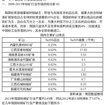
一、2009-2013年钽矿行业市场供给分析 65
我国钽资源储量相对较缺乏，即使与东南亚含钽品位高、储量大的含钽锡
渣矿相加也仅占全球的钽资源量的10%左右。我国的钽矿主要以低品位的硬
岩矿为主，品位在万分之一左右，与澳大利亚万分之三左右的品位相比，开
采成本更高。目前，我国只提供不足世界钽原料供应总量的4%，仅能满足
中国钽工业所需的20%，其余全部依赖进口。
国内主要矿山情况
矿山
Ta2O5品位
Ta2O5储量（千吨）
内蒙扎鲁特801矿
0.25%
21.5
江西宜春钽铌矿
0.02%
17.65
湖南香花岭430矿体
0.03%
5.53
湖南湘东金竹陇矿体
0.02%
3.1
江西大吉山101矿
0.02%
2.5
栗木水溪庙钽铌矿
0.03%
2.2
福建南平钽铌矿
0.03%
1.82
广东横山钽铌矿
0.05%
0.7
江西石城钽铌矿
0.03%
0.35
新疆可可托海矿
0.02%
0.17
资料来源：
博思数据
整理
2013年我国钽精矿行业产量约145吨，同比2012年的138吨增长了5.07%，
近几年我国钽精矿行业产量情况如下图所示：