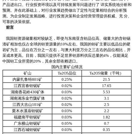
产品进出口、行业投资环境以及可持续发展等问题进行了 详实系统地分析和
预测。并在此基础上，对行业发展趋势做出了定性与定量相结合的分析预
测。为企业制定发展战略、进行投资决策和企业经营管理提供权威、充 分、
可靠的决策依据。
前言
我国钽资源储量相对较缺乏，即使与东南亚含钽品位高、储量大的含钽锡
渣矿相加也仅占全球的钽资源量的10%左右。我国的钽矿主要以低品位的硬
岩矿为主，品位在万分之一左右，与澳大利亚万分之三左右的品位相比，开
采成本更高。目前，我国只提供不足世界钽原料供应总量的4%，仅能满足
中国钽工业所需的20%，其余全部依赖进口。
国内主要矿山情况
矿山
Ta2O5品位
Ta2O5
储量（千吨）
内蒙扎鲁特801矿
0.25%
21.5
江西宜春钽铌矿
0.02%
17.65
湖南香花岭430矿体
0.03%
5.53
湖南湘东金竹陇矿体
0.02%
3.1
江西大吉山101矿
0.02%
2.5
栗木水溪庙钽铌矿
0.03%
2.2
福建南平钽铌矿
0.03%
1.82
广东横山钽铌矿
0.05%
0.7
江西石城钽铌矿
0.03%
0.35