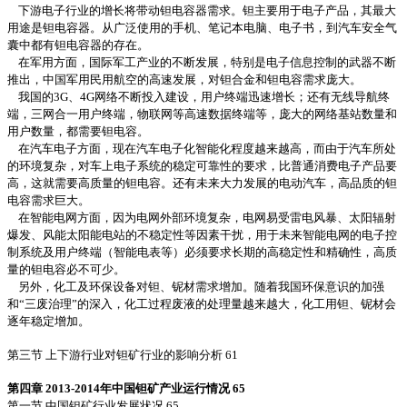
下游电子行业的增长将带动钽电容器需求。钽主要用于电子产品，其最大
用途是钽电容器。从广泛使用的手机、笔记本电脑、电子书，到汽车安全气
囊中都有钽电容器的存在。
在军用方面，国际军工产业的不断发展，特别是电子信息控制的武器不断
推出，中国军用民用航空的高速发展，对钽合金和钽电容需求庞大。
我国的3G、4G网络不断投入建设，用户终端迅速增长；还有无线导航终
端，三网合一用户终端，物联网等高速数据终端等，庞大的网络基站数量和
用户数量，都需要钽电容。
在汽车电子方面，现在汽车电子化智能化程度越来越高，而由于汽车所处
的环境复杂，对车上电子系统的稳定可靠性的要求，比普通消费电子产品要
高，这就需要高质量的钽电容。还有未来大力发展的电动汽车，高品质的钽
电容需求巨大。
在智能电网方面，因为电网外部环境复杂，电网易受雷电风暴、太阳辐射
爆发、风能太阳能电站的不稳定性等因素干扰，用于未来智能电网的电子控
制系统及用户终端（智能电表等）必须要求长期的高稳定性和精确性，高质
量的钽电容必不可少。
另外，化工及环保设备对钽、铌材需求增加。随着我国环保意识的加强
和“三废治理”的深入，化工过程废液的处理量越来越大，化工用钽、铌材会
逐年稳定增加。
第三节 上下游行业对钽矿行业的影响分析 61
第四章 2013-2014年中国钽矿产业运行情况 65
第一节 中国钽矿行业发展状况 65