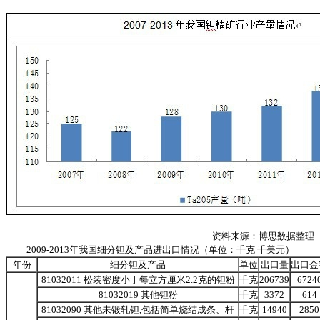
资料来源：博思数据整理
2009-2013年我国细分钽及产品进出口情况（单位：千克 千美元）
年份
细分钽及产品
单位
出口量
出口金
81032011 松装密度小于每立方厘米2.2克的钽粉
千克
206739
6724
81032019 其他钽粉
千克
3372
614
81032090 其他未锻轧钽,包括简单烧结成条、杆
千克
14940
2850