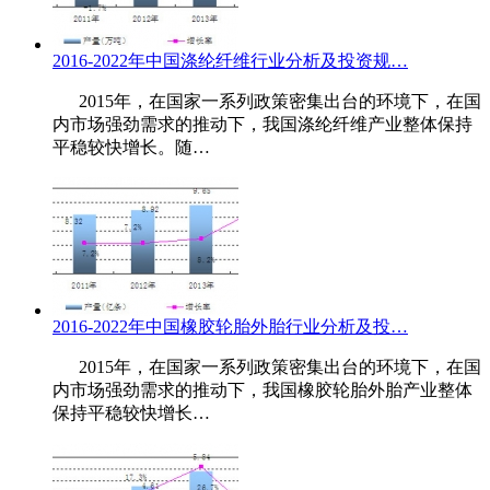
2016-2022年中国涤纶纤维行业分析及投资规…
2015年，在国家一系列政策密集出台的环境下，在国
内市场强劲需求的推动下，我国涤纶纤维产业整体保持
平稳较快增长。随…
2016-2022年中国橡胶轮胎外胎行业分析及投…
2015年，在国家一系列政策密集出台的环境下，在国
内市场强劲需求的推动下，我国橡胶轮胎外胎产业整体
保持平稳较快增长…