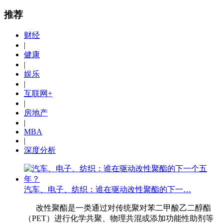
推荐
财经
|
健康
|
娱乐
|
互联网+
|
房地产
|
MBA
|
深度分析
汽车、电子、纺织：谁在驱动改性聚酯的下一…
改性聚酯是一类通过对传统聚对苯二甲酸乙二醇酯
（PET）进行化学共聚、物理共混或添加功能性助剂等