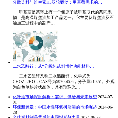
分散染料与维生素K3双轮驱动：甲基萘需求的…
甲基萘是萘环上有一个氢原子被甲基取代的萘同系
物，是高温煤焦油加工产品之一。它主要从煤焦油及石
油加工过程中的副产…
二水乙酸锌：从“分析纯试剂”到“功能材料…
二水乙酸锌又称二水醋酸锌，化学式为
CHOZn2HO，CAS号为5970-45-6，分子量219.51。外观
为白色单斜片状晶体，具有珍珠光…
化纤油市场深度解析：需求、供给与未来展望
2024-07-
01
环保新篇章：中国水性环氧树脂漆的市场崛起
2024-06-
28
全球塑料制品背后的中国增塑剂力量
2024-06-28