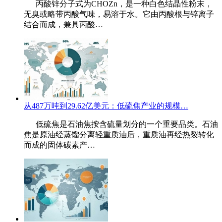
丙酸锌分子式为CHOZn，是一种白色结晶性粉末，
无臭或略带丙酸气味，易溶于水。它由丙酸根与锌离子
结合而成，兼具丙酸…
从487万吨到29.62亿美元：低硫焦产业的规模…
低硫焦是石油焦按含硫量划分的一个重要品类。石油
焦是原油经蒸馏分离轻重质油后，重质油再经热裂转化
而成的固体碳素产…