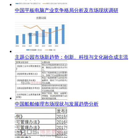
中国平板电脑产业竞争格局分析及市场现状调研
主题公园市场新趋势：创新、科技与文化融合成主流
中国船舶修理市场现状与发展趋势分析