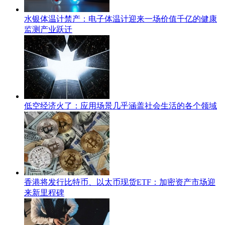
水银体温计禁产：电子体温计迎来一场价值千亿的健康
监测产业跃迁
低空经济火了：应用场景几乎涵盖社会生活的各个领域
香港将发行比特币、以太币现货ETF：加密资产市场迎
来新里程碑