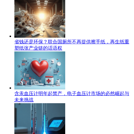
省钱还是环保？联合国厕所不再提供擦手纸，再生纸重
塑纸张产业链的话语权
含汞血压计明年起禁产，电子血压计市场的必然崛起与
未来挑战