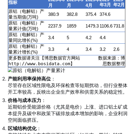
指标
年3月
年2月
月
月
4月
原铝（电解铝）产
380.9
382.8
375.4
374.6
量当期值(万吨)
原铝（电解铝）产
2237.9
1859
1479.3
1106.6
731.8
量累计值(万吨)
原铝（电解铝）产
3.4
5
4.2
4.4
量同比增长(%)
原铝（电解铝）产
3.3
4
3.4
3.2
2.6
量累计增长(%)
更多数据请关注【博思数据官方网站
数据来源：博
http://www.bosidata.com】
思数据整理
产能利用率保持高位
：
尽管存在区域性限电及环保检查等短期扰动，但行业整体
开工率较高，反映出企业生产效率和供需关系的稳定性。
价格与成本压力
：
近期铝价受能源价格（尤其是电价）上涨、进口铝土矿成
本提升及碳中和政策下碳排放成本增加的影响，企业利润
空间面临挤压。
区域结构优化
：