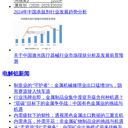
2024年中国杀鼠剂行业发展趋势分析
关于中国激光医疗器械行业市场现状分析及发展前景预
测
电解铝新闻
制造业的“守护者”：金属机械修理业出口猛增38%，隐
形赛道驶入快车道
行业洗牌在即，金属制品业集中度提升蕴含何种机遇？
“双碳”目标下的金属争夺战：中国有色金属业的挑战与
机遇
内需疲软下的韧性：透视黑色金属出口数据的三重玄机
内需承压，外需开花：非金属矿物制品业的挑战与机遇
从“卖资源”到“卖服务”：中国矿业出海模式迎来战略升