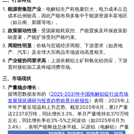
能源密集型产业
：电解铝生产耗电量巨大，电力成本占总
成本比例较高，因此产能布局多集中于能源资源丰富地区
（如云南、新疆等地）。
政策驱动性强
：受国家能耗双控、产能置换及环保政策影
响显著，产能扩张受到严格约束。
周期性明显
：价格与宏观经济周期、下游需求（如房地
产、汽车）及全球大宗商品市场波动高度相关。
产业链协同要求高
：上游依赖铝土矿和氧化铝供应，下游
需对接铝加工及终端消费市场。
三、市场现状
产量稳步增长
：
据博思数据发布的《
2025-2031年中国电解铝锭行业市场
发展现状调研与投资趋势前景分析报告
》表明：
2025年上
半年产量呈现温和上升态势。截至2025年6月，累计产量
达2237.9万吨，同比增长3.3%。单月产量维持在370万吨
左右，同比增长率在3%-5%之间波动（如2025年6月为
3.4%），表明产能释放总体平稳。
2025年6
2025年5
2025年
2025
2025