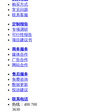
购买方式
常见问题
联系客服
定制报告
专项调研
可行性报告
项目建议书
商务服务
媒体合作
广告合作
网站合作
售后服务
免费咨询
数据更新
投诉建议
联系电话
热线：400 700
3630