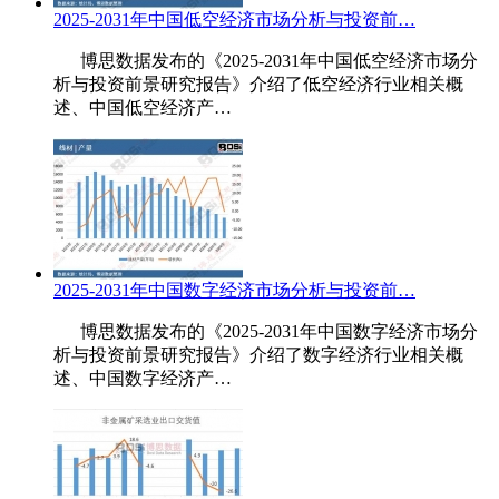
2025-2031年中国低空经济市场分析与投资前…
博思数据发布的《2025-2031年中国低空经济市场分
析与投资前景研究报告》介绍了低空经济行业相关概
述、中国低空经济产…
2025-2031年中国数字经济市场分析与投资前…
博思数据发布的《2025-2031年中国数字经济市场分
析与投资前景研究报告》介绍了数字经济行业相关概
述、中国数字经济产…