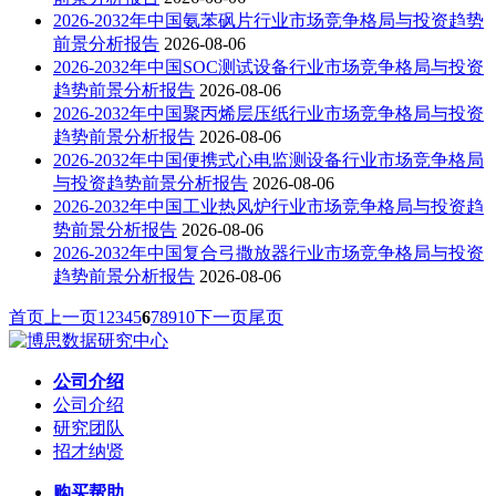
2026-2032年中国氨苯砜片行业市场竞争格局与投资趋势
前景分析报告
2026-08-06
2026-2032年中国SOC测试设备行业市场竞争格局与投资
趋势前景分析报告
2026-08-06
2026-2032年中国聚丙烯层压纸行业市场竞争格局与投资
趋势前景分析报告
2026-08-06
2026-2032年中国便携式心电监测设备行业市场竞争格局
与投资趋势前景分析报告
2026-08-06
2026-2032年中国工业热风炉行业市场竞争格局与投资趋
势前景分析报告
2026-08-06
2026-2032年中国复合弓撒放器行业市场竞争格局与投资
趋势前景分析报告
2026-08-06
首页
上一页
1
2
3
4
5
6
7
8
9
10
下一页
尾页
公司介绍
公司介绍
研究团队
招才纳贤
购买帮助