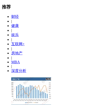
推荐
财经
|
健康
|
娱乐
|
互联网+
|
房地产
|
MBA
|
深度分析