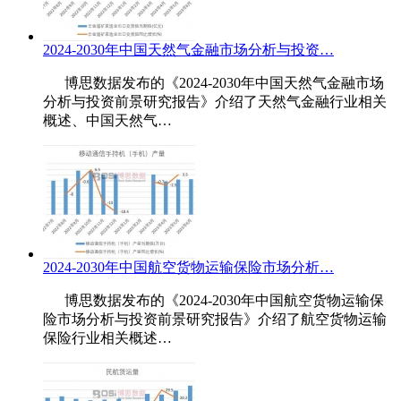
2024-2030年中国天然气金融市场分析与投资…
博思数据发布的《2024-2030年中国天然气金融市场
分析与投资前景研究报告》介绍了天然气金融行业相关
概述、中国天然气…
2024-2030年中国航空货物运输保险市场分析…
博思数据发布的《2024-2030年中国航空货物运输保
险市场分析与投资前景研究报告》介绍了航空货物运输
保险行业相关概述…