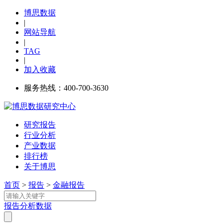
博思数据
|
网站导航
|
TAG
|
加入收藏
服务热线：400-700-3630
研究报告
行业分析
产业数据
排行榜
关于博思
首页
>
报告
>
金融报告
报告
分析
数据