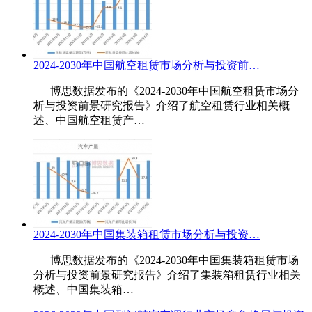
2024-2030年中国航空租赁市场分析与投资前…
博思数据发布的《2024-2030年中国航空租赁市场分
析与投资前景研究报告》介绍了航空租赁行业相关概
述、中国航空租赁产…
2024-2030年中国集装箱租赁市场分析与投资…
博思数据发布的《2024-2030年中国集装箱租赁市场
分析与投资前景研究报告》介绍了集装箱租赁行业相关
概述、中国集装箱…