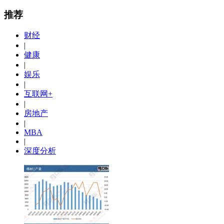
推荐
财经
|
健康
|
娱乐
|
互联网+
|
房地产
|
MBA
|
深度分析