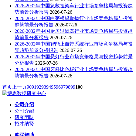
2026-2032年中国急救担架车行业市场竞争格局与投资趋
势前景分析报告
2026-07-26
2026-2032年中国白茅根提取物行业市场竞争格局与投资
趋势前景分析报告
2026-07-26
2026-2032年中国厨房过滤器行业市场竞争格局与投资趋
势前景分析报告
2026-07-26
2026-2032年中国智能止血带系统行业市场竞争格局与投
资趋势前景分析报告
2026-07-26
2026-2032年中国悬灯行业市场竞争格局与投资趋势前景
分析报告
2026-07-26
2026-2032年中国牙科比色板行业市场竞争格局与投资趋
势前景分析报告
2026-07-26
首页
上一页
90
91
92
93
94
95
96
97
98
99
100
公司介绍
公司介绍
研究团队
招才纳贤
购买帮助