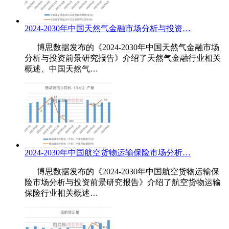
2024-2030年中国天然气金融市场分析与投资…
博思数据发布的《2024-2030年中国天然气金融市场
分析与投资前景研究报告》介绍了天然气金融行业相关
概述、中国天然气…
2024-2030年中国航空货物运输保险市场分析…
博思数据发布的《2024-2030年中国航空货物运输保
险市场分析与投资前景研究报告》介绍了航空货物运输
保险行业相关概述…