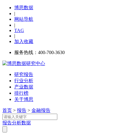
博思数据
|
网站导航
|
TAG
|
加入收藏
服务热线：400-700-3630
研究报告
行业分析
产业数据
排行榜
关于博思
首页
>
报告
>
金融报告
报告
分析
数据