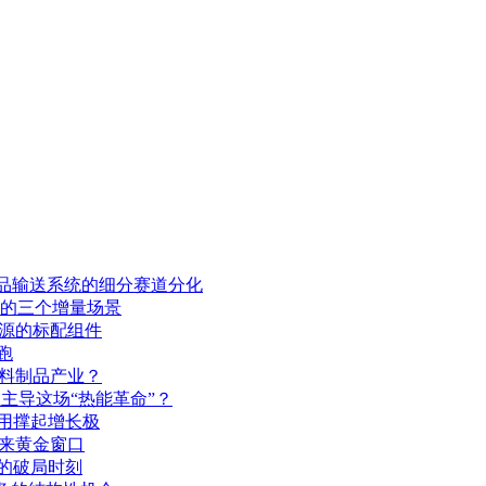
化学品输送系统的细分赛道分化
的三个增量场景
能源的标配组件
跑
塑料制品产业？
主导这场“热能革命”？
应用撑起增长极
迎来黄金窗口
业的破局时刻