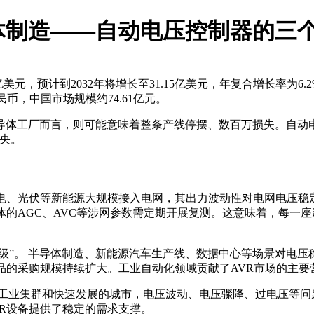
体制造——自动电压控制器的三
亿美元，预计到2032年将增长至31.15亿美元，年复合增长率为6.
民币，中国市场规模约74.61亿元。
体工厂而言，则可能意味着整条产线停摆、数百万损失。自动电
央。
电、光伏等新能源大规模接入电网，其出力波动性对电网电压稳
的AGC、AVC等涉网参数需定期开展复测
。这意味着，每一座
级”。
半导体制造、新能源汽车生产线、数据中心等场景对电压
品的采购规模持续扩大
。工业自动化领域贡献了AVR市场的主要
工业集群和快速发展的城市，电压波动、电压骤降、过电压等问
R设备提供了稳定的需求支撑
。