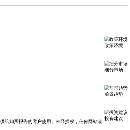
政策环境
细分市场
前景趋势
投资建议
提供给购买报告的客户使用。未经授权，任何网站或