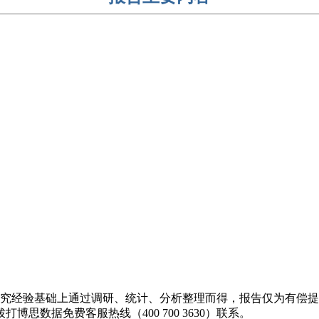
研究经验基础上通过调研、统计、分析整理而得，报告仅为有偿
数据免费客服热线（400 700 3630）联系。