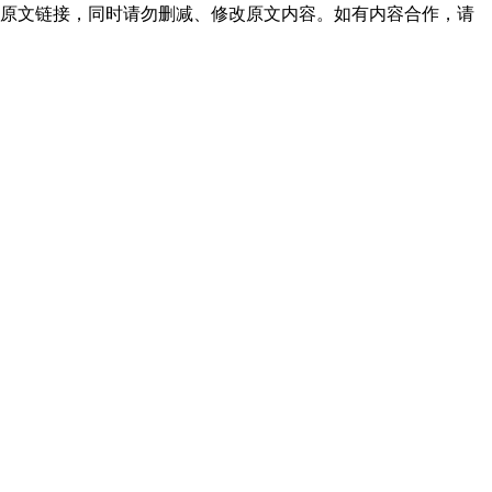
及原文链接，同时请勿删减、修改原文内容。如有内容合作，请