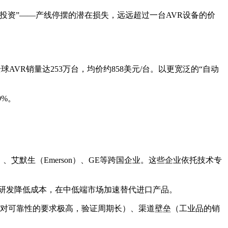
的投资”——产线停摆的潜在损失，远远超过一台AVR设备的价
球AVR销量达253万台，均价约858美元/台
。以更宽泛的“自动
9%
。
on）、艾默生（Emerson）、GE
等跨国企业
。这些企业依托技术专
块研发降低成本，在中低端市场加速替代进口产品
。
对可靠性的要求极高，验证周期长）、
渠道壁垒
（工业品的销