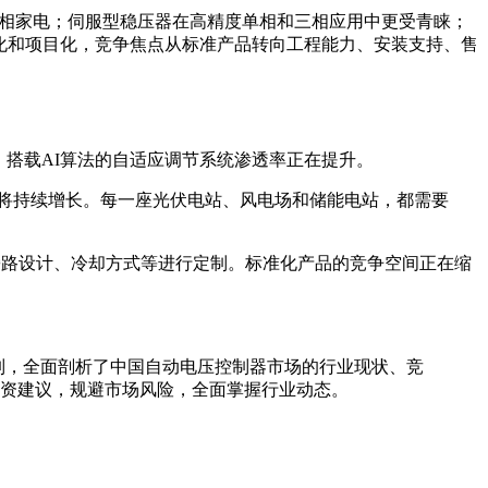
相家电；伺服型稳压器在高精度单相和三相应用中更受青睐；
制化和项目化，竞争焦点从标准产品转向工程能力、安装支持、售
。搭载AI算法的自适应调节系统渗透率正在提升
。
将持续增长
。每一座光伏电站、风电场和储能电站，都需要
旁路设计、冷却方式等进行定制
。标准化产品的竞争空间正在缩
制，全面剖析了中国自动电压控制器市场的行业现状、竞
资建议，规避市场风险，全面掌握行业动态。