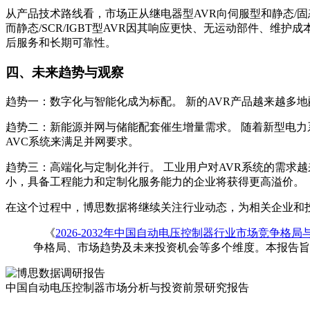
从产品技术路线看，市场正从继电器型AVR向伺服型和静态/固
而静态/SCR/IGBT型AVR因其响应更快、无运动部件、维
后服务和长期可靠性
。
四、未来趋势与观察
趋势一：数字化与智能化成为标配。
新的AVR产品越来越多地
趋势二：新能源并网与储能配套催生增量需求。
随着新型电力
AVC系统来满足并网要求。
趋势三：高端化与定制化并行。
工业用户对AVR系统的需求
小，具备工程能力和定制化服务能力的企业将获得更高溢价。
在这个过程中，博思数据将继续关注行业动态，为相关企业和
《
2026-2032年中国自动电压控制器行业市场竞争格
争格局、市场趋势及未来投资机会等多个维度。本报告旨
中国自动电压控制器市场分析与投资前景研究报告