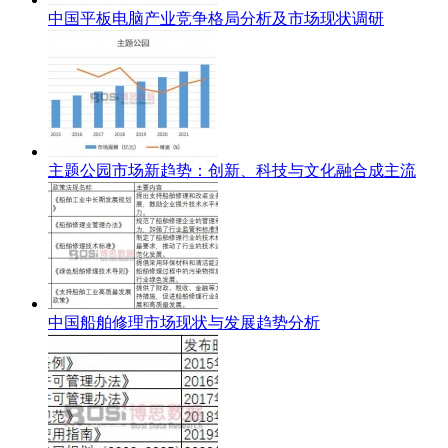
中国平板电脑产业竞争格局分析及市场现状调研
主题公园市场新趋势：创新、科技与文化融合成主流
中国船舶修理市场现状与发展趋势分析