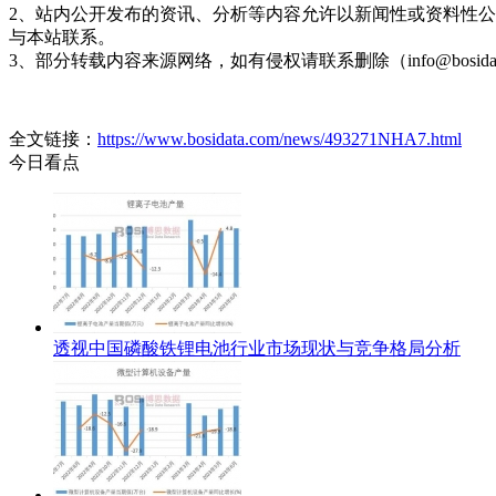
2、站内公开发布的资讯、分析等内容允许以新闻性或资料性
与本站联系。
3、部分转载内容来源网络，如有侵权请联系删除（info@bosida
全文链接：
https://www.bosidata.com/news/493271NHA7.html
今日看点
透视中国磷酸铁锂电池行业市场现状与竞争格局分析