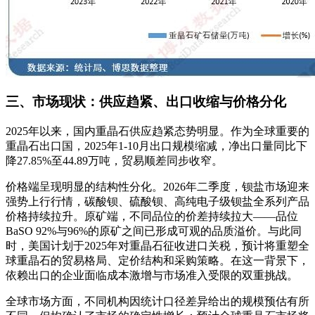
三、市场现状：供应趋紧、出口收缩与价格分化
2025年以来，国内重晶石供应趋紧态势明显
。作为全球重要的
重晶石出口国，2025年1-10月出口规模缩减，净出口量同比下
降27.85%至44.89万吨，贸易顺差同步收窄
。
价格端呈现明显的结构性分化。2026年二季度，钡盐市场迎来
强势上行行情，碳酸钡、硫酸钡、高纯电子级钡盐全系列产品
价格持续拉升
。原矿端，不同品位的价差持续拉大——品位
BaSO 92%与96%的原矿之间已形成可观的品质溢价
。与此同
时，美国计划于2025年对重晶石征收进口关税，预计将重塑全
球重晶石的贸易格局、定价结构和采购策略
。在这一背景下，
依赖出口的企业面临成本激增与市场准入受限的双重挑战
。
全球市场方面，不同机构因统计口径差异给出的规模预估有所