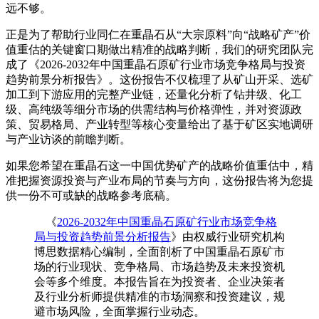
远不够。
正是为了帮助行业同仁在重晶石从“大宗原料”向“战略矿产”价
值重估的关键窗口期做出精准的战略判断，我们的研究团队完
成了《
2026-2032年中国重晶石原矿行业市场竞争格局与投资
趋势前景分析报告
》。这份报告不仅梳理了从矿山开采、选矿
加工到下游应用的完整产业链，还量化分析了钻井级、化工
级、高纯级等细分市场的供需结构与价格弹性，并对资源政
策、贸易格局、产业转型等核心变量给出了基于矿区实地调研
与产业访谈的前瞻判断。
如果您希望在重晶石这一中国优势矿产的战略价值重估中，精
准把握资源投资与产业布局的节奏与方向，这份报告将为您提
供一份不可或缺的战略参考底稿。
《
2026-2032年中国重晶石原矿行业市场竞争格
局与投资趋势前景分析报告
》由权威行业研究机构
博思数据精心编制，全面剖析了中国重晶石原矿市
场的行业现状、竞争格局、市场趋势及未来投资机
会等多个维度。本报告旨在为投资者、企业决策者
及行业分析师提供精准的市场洞察和投资建议，规
避市场风险，全面掌握行业动态。