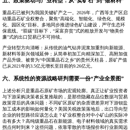
五、政策驱动与产业转型：从“卖矿石”到“做材料”
重晶石已被列为我国关键矿产之一
。2026年，广西等主产区启
动重晶石矿业权整合，聚焦“高端化、智能化、绿色化、规模
化、园区化”目标
。多地同步推进绿色矿山建设，严守生态环
保底线
。“双碳”目标下，“采富弃贫”式的粗放开发与“物美价
廉”式的出口贸易已不可持续
。
产业转型方向清晰：从传统的油气钻井泥浆加重剂向新能源、
新材料等新兴领域延伸
；从简单初加工向精深加工、高附加值
产品升级
。被誉为“中国重晶石之乡”的贵州天柱县，原矿产值
已从2021年的3.5亿元增长至目前的9.26亿元
。
六、系统性的资源战略研判需要一份“产业全景图”
上述分析只是重晶石原矿市场的宏观轮廓。真正让矿业投资者
与下游采购决策者反复推敲的，是那些隐藏在品位数据与贸易
政策背后的具体问题：不同矿区原矿的杂质谱差异对下游钡盐
加工成本的影响如何量化？美国关税政策落地后，出口导向型
企业的转型路径应该怎么走？矿业权整合对中小矿山的实际冲
击有多大？高纯级重晶石在新能源、电子材料领域的真实需求
拐点何时到来？这些问题，依靠零散的市场报价和行业新闻远