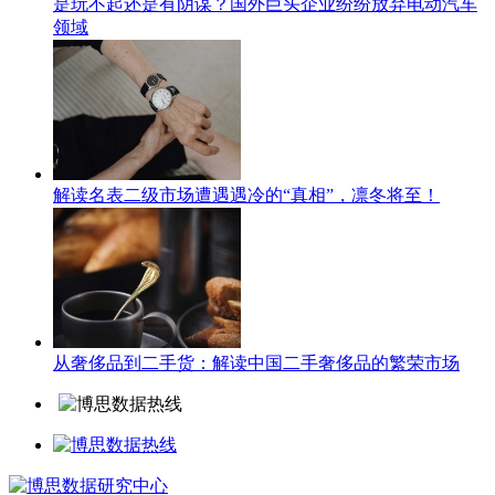
是玩不起还是有阴谋？国外巨头企业纷纷放弃电动汽车
领域
解读名表二级市场遭遇遇冷的“真相”，凛冬将至！
从奢侈品到二手货：解读中国二手奢侈品的繁荣市场