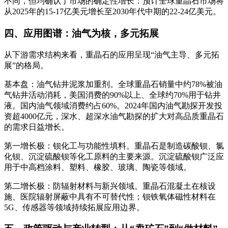
不同，但均确认了市场的确定性增长：预计全球重晶石市场将
从2025年的15-17亿美元增长至2030年代中期的22-24亿美元
。
四、应用图谱：油气为核，多元拓展
从下游需求结构来看，重晶石的应用呈现“油气主导、多元拓
展”的格局。
基本盘：油气钻井泥浆加重剂
。全球重晶石销量中约78%被油
气钻井活动消耗
，美国消费的90%以上、全球约70%用于钻井
液
。国内油气领域消费约占60%
。2024年国内油气勘探开发投
资超4000亿元
，深水、超深水油气勘探的扩大对高品质重晶石
的需求日益增长
。
第一增长极：钡化工与功能性填料
。重晶石是制造碳酸钡、氯
化钡、沉淀硫酸钡等化工原料的主要来源
。沉淀硫酸钡广泛应
用于中高档涂料、塑料、橡胶、玻璃、陶瓷等领域
。
第二增长极：防辐射材料与新兴领域
。重晶石混凝土在核设
施、医院辐射屏蔽中具有不可替代性
；钡铁氧体磁性材料在
5G、传感器等领域持续拓展应用边界
。