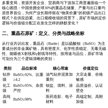
多重变局，资源开发企业、贸易商与下游加工商普遍面临一个
核心困惑：中国坐拥全球30%的重晶石储量、产量与出口量均
居世界首位
，为何产业长期停留在“物美价廉”的初级产品出口
模式
？在供应趋紧、出口规模收缩的背景下，原矿市场的定价
逻辑与价值链分配正在发生怎样的静默变化
？
二、重晶石原矿：定义、分类与战略坐标
从行业共识出发，重晶石（Barite）是以硫酸钡（BaSO）为主
要成分的非金属矿物，具有密度大、化学性质稳定、无毒无磁
性、能吸收X射线和γ射线等特性
。按用途与品位，原矿市场
可划分为三个逻辑清晰的类别：
类别
品位标准
核心用途
价值定位
钻井
油气钻井泥浆加
大宗走量、价格
BaSO≥92%、比重
级
≥4.2
重剂
敏感
化工
BaSO≥95%、杂质
钡盐、填料、涂
品质溢价、认证
级
严控
料
壁垒
高纯
医药造影、电子
高端定制、高附
BaSO≥98%
级
材料
加值