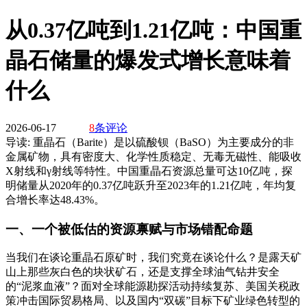
从0.37亿吨到1.21亿吨：中国重
晶石储量的爆发式增长意味着
什么
2026-06-17
8
条评论
导读:
重晶石（Barite）是以硫酸钡（BaSO）为主要成分的非
金属矿物，具有密度大、化学性质稳定、无毒无磁性、能吸收
X射线和γ射线等特性。中国重晶石资源总量可达10亿吨，探
明储量从2020年的0.37亿吨跃升至2023年的1.21亿吨，年均复
合增长率达48.43%。
一、一个被低估的资源禀赋与市场错配命题
当我们在谈论重晶石原矿时，我们究竟在谈论什么？是露天矿
山上那些灰白色的块状矿石，还是支撑全球油气钻井安全
的“泥浆血液”？面对全球能源勘探活动持续复苏、美国关税政
策冲击国际贸易格局、以及国内“双碳”目标下矿业绿色转型的