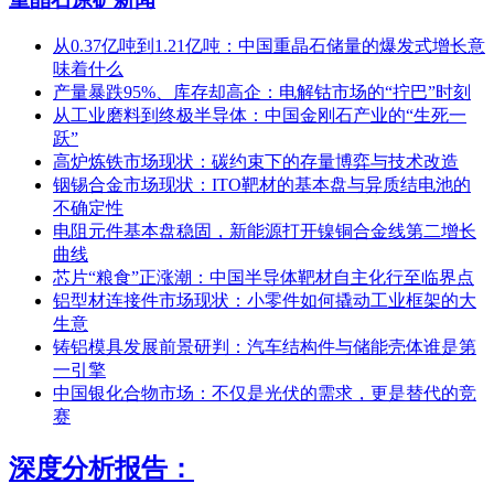
从0.37亿吨到1.21亿吨：中国重晶石储量的爆发式增长意
味着什么
产量暴跌95%、库存却高企：电解钴市场的“拧巴”时刻
从工业磨料到终极半导体：中国金刚石产业的“生死一
跃”
高炉炼铁市场现状：碳约束下的存量博弈与技术改造
铟锡合金市场现状：ITO靶材的基本盘与异质结电池的
不确定性
电阻元件基本盘稳固，新能源打开镍铜合金线第二增长
曲线
芯片“粮食”正涨潮：中国半导体靶材自主化行至临界点
铝型材连接件市场现状：小零件如何撬动工业框架的大
生意
铸铝模具发展前景研判：汽车结构件与储能壳体谁是第
一引擎
中国银化合物市场：不仅是光伏的需求，更是替代的竞
赛
深度分析报告：