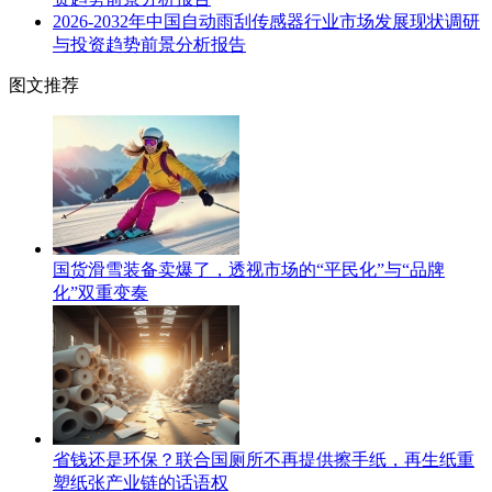
2026-2032年中国自动雨刮传感器行业市场发展现状调研
与投资趋势前景分析报告
图文推荐
国货滑雪装备卖爆了，透视市场的“平民化”与“品牌
化”双重变奏
省钱还是环保？联合国厕所不再提供擦手纸，再生纸重
塑纸张产业链的话语权