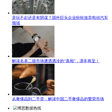
是玩不起还是有阴谋？国外巨头企业纷纷放弃电动汽车
领域
解读名表二级市场遭遇遇冷的“真相”，凛冬将至！
从奢侈品到二手货：解读中国二手奢侈品的繁荣市场