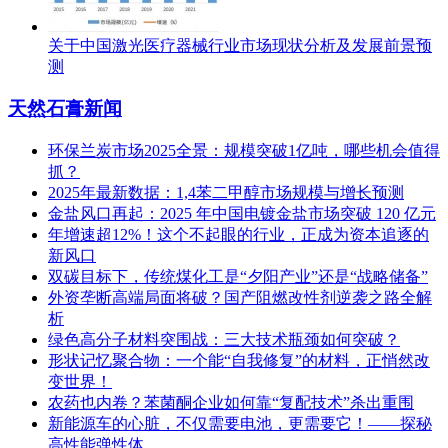
关于中国激光医疗器械行业市场现状分析及发展前景预
测
天然石膏新闻
环保兰炭市场2025全景：规模突破1亿吨，哪些机会值得
抓？
2025年最新数据：1,4苯二甲醇市场规模与增长预测
金盐风口再起：2025 年中国电镀金盐市场突破 120 亿元
年增速超12%！这个不起眼的行业，正成为资本追逐的
新风口
双碳目标下，传统煤化工是“夕阳产业”还是“战略储备”
外资垄断高端局面将破？国产阻燃改性剂逆袭之路全解
析
绿色高分子材料突围战：三大技术瓶颈如何突破？
形状记忆聚合物：一个能“自我修复”的材料，正悄然改
变世界！
农药也内卷？苯菌酮企业如何靠“复配技术”杀出重围
新能源车的心脏，不仅需要电池，更需要它！——探秘
高性能弹性体