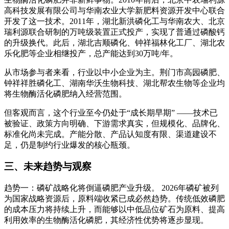
高科技发展有限公司与华南农业大学新肥料资源开发中心联合
开发了这一技术
。2011年，湖北新洪磷化工与华南农大、北京
瑞利源联合研制的万吨级装置正式投产，实现了普通过磷酸钙
的升级换代
。此后，湖北吉顺磷化、钟祥福林化工厂、湖北农
乐化肥等企业相继投产，总产能达到30万吨/年
。
从市场参与者来看，行业以中小企业为主。荆门市高园磷肥、
钟祥祥胜磷化工、湖南华沃生物科技、湖北帮农生物等企业均
将生物酶活化磷肥纳入经营范围
。
但客观而言，这个行业至今仍处于“成长期早期”
——技术已
被验证、政策方向明确、下游需求真实，但规模化、品牌化、
标准化尚未完成。产能分散、产品认知度有限、渠道建设不
足，仍是制约行业爆发的核心瓶颈。
三、未来趋势与观察
趋势一：磷矿战略化将倒逼磷肥产业升级。
2026年磷矿被列
为国家战略资源后，原料端收紧已成必然趋势
。传统低效磷肥
的成本压力将持续上升，而能够以中低品位矿石为原料、提高
利用效率的生物酶活化磷肥，其经济性优势将逐步显现。