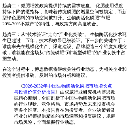
趋势二：减肥增效政策提供持续的需求底盘。
化肥使用强度
持续下降的硬指标，意味着传统磷肥的增量空间被锁定，而新
型绿色肥料的市场空间被打开。生物酶活化磷肥“节肥
20%-30%不减产”的特性，与政策方向高度吻合。
趋势三：从“技术验证”走向“产业化突破”。
生物酶活化技术诞
生已超过十五年，技术和效果已被验证
。下一步的关键在于：
谁能率先在规模化生产、渠道建设、品牌塑造三个维度实现突
破，谁就能在这场从“传统磷肥”到“新型磷肥”的产业切换中占
据主动。
在这个过程中，博思数据将继续关注行业动态，为相关企业和
投资者提供准确、及时的市场分析和建议。
《
2026-2032年中国生物酶活化磷肥市场增长点
与投资价值分析报告
》由权威行业研究机构博思数
据精心编制，全面剖析了中国生物酶活化磷肥市场
的行业现状、竞争格局、市场趋势及未来投资机会
等多个维度。本报告旨在为投资者、企业决策者及
行业分析师提供精准的市场洞察和投资建议，规避
市场风险，全面掌握行业动态。