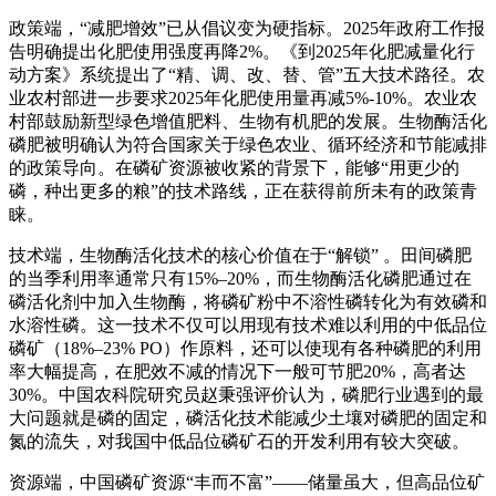
政策端
，“减肥增效”已从倡议变为硬指标。2025年政府工作报
告明确提出化肥使用强度再降2%
。《到2025年化肥减量化行
动方案》系统提出了“精、调、改、替、管”五大技术路径
。农
业农村部进一步要求2025年化肥使用量再减5%-10%
。农业农
村部鼓励新型绿色增值肥料、生物有机肥的发展
。生物酶活化
磷肥被明确认为符合国家关于绿色农业、循环经济和节能减排
的政策导向
。在磷矿资源被收紧的背景下，能够“用更少的
磷，种出更多的粮”的技术路线，正在获得前所未有的政策青
睐。
技术端
，生物酶活化技术的核心价值在于
“解锁”
。田间磷肥
的当季利用率通常只有15%–20%，而生物酶活化磷肥通过在
磷活化剂中加入生物酶，将磷矿粉中不溶性磷转化为有效磷和
水溶性磷
。这一技术不仅可以用现有技术难以利用的中低品位
磷矿（18%–23% PO）作原料
，还可以使现有各种磷肥的利用
率大幅提高，在肥效不减的情况下一般可节肥20%，高者达
30%
。中国农科院研究员赵秉强评价认为，磷肥行业遇到的最
大问题就是磷的固定，磷活化技术能减少土壤对磷肥的固定和
氮的流失，对我国中低品位磷矿石的开发利用有较大突破
。
资源端
，中国磷矿资源“丰而不富”——储量虽大，但高品位矿