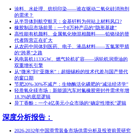
涂料、水处理、纺织印染——谁在驱动二氧化硅消泡剂
的需求？
从半导体到航空航天：金基钎料为何站上材料风口?
橡胶制品市场前景：一个8万种产品的“隐形基建”
高性能有机颜料、金属氧化物混相颜料——铅铬绿的替
代者阵营正在扩大
从农药中间体到医药、电子、液晶材料——五氯苯甲腈
的“跨界”之路
风电装机1133GW、燃气轮机扩容——涡轮机润滑油的
双重增长引擎
从“微米”到“亚微米”：超细锡粉的技术代差与国产替代
的窗口期
节肥20%-30%不减产：生物酶活化磷肥的“减法经济学”
轻质氧化镁市场：新能源汽车对氟橡胶密封件需求年增
18.3%的底层逻辑
异丁香酚：一个4亿美元小众市场的“确定性增长”逻辑
深度分析报告：
2026-2032年中国滑雪装备市场供需分析及投资前景研究