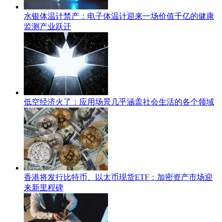
水银体温计禁产：电子体温计迎来一场价值千亿的健康
监测产业跃迁
低空经济火了：应用场景几乎涵盖社会生活的各个领域
香港将发行比特币、以太币现货ETF：加密资产市场迎
来新里程碑