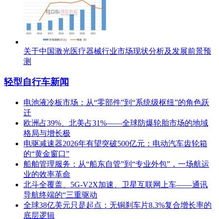
关于中国激光医疗器械行业市场现状分析及发展前景预
测
轻型自行车新闻
电池液冷板市场：从“零部件”到“系统级枢纽”的角色跃
迁
欧洲占39%、北美占31%——全球防爆轮胎市场的地域
格局与增长极
电驱减速器2026年有望突破500亿元：电动汽车齿轮箱
的“黄金窗口”
船舶管理服务：从“船东自管”到“专业外包”，一场航运
业的效率革命
北斗全覆盖、5G-V2X加速、卫星互联网上车——通讯
导航终端的“三重驱动
全球38亿美元只是起点：无铜刹车片8.3%复合增长率的
底层逻辑