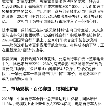
式实施
，对车架材料、整车重量提出更严格的要求
。镁合金、
铝合金的应用让每辆车生产成本增加300至600元
，反而加速了
轻量化材料的普及。与此同时，商务部延续电动自行车以旧换
新政策，2025年已有超165万名消费者享受补贴，累计补贴10
亿元
——这相当于为整个两轮出行市场注入了一剂强心针。
技术层面
，碳纤维正在从“航天级材料”走向日常生活
。京东京
造与吉林化纤集团联手，让碳纤维自行车实现单手轻松拎起
。
2026中国国际自行车展上，全3D打印钛合金车架首次亮相
——此前这项技术更多应用于航空制造
。材料成本的下降，正
在重新定义“轻型”的边界。
消费层面
，骑行热潮在城市蔓延。公路自行车在线上整车销量
中的占比已攀升至22%
，28%的消费者把“日常通勤代步”列为
首要使用场景
。“公路车比山地车轻4-5公斤，红绿灯起步
快”，一辆公路车一年就能帮用户“省”回车价
。通勤效率正在
成为新的购买理由。
二、市场规模：百亿赛道，结构性扩容
2025年，中国自行车全行业总产量达到1.1亿辆，同比增长
11.3%，规模以上企业营业收入2352.4亿元
。电动自行车占比