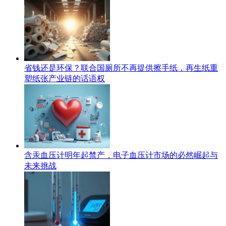
省钱还是环保？联合国厕所不再提供擦手纸，再生纸重
塑纸张产业链的话语权
含汞血压计明年起禁产，电子血压计市场的必然崛起与
未来挑战