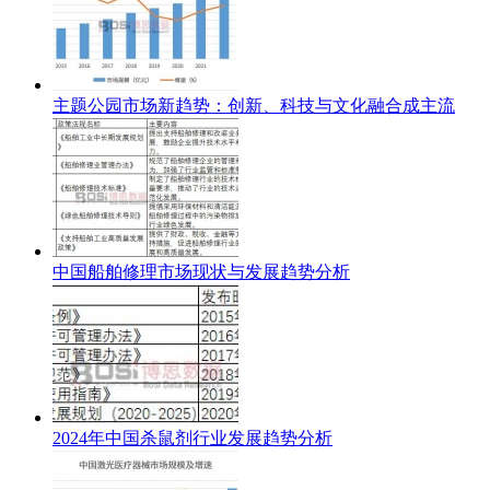
主题公园市场新趋势：创新、科技与文化融合成主流
中国船舶修理市场现状与发展趋势分析
2024年中国杀鼠剂行业发展趋势分析