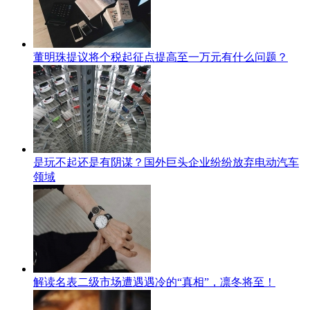
董明珠提议将个税起征点提高至一万元有什么问题？
是玩不起还是有阴谋？国外巨头企业纷纷放弃电动汽车
领域
解读名表二级市场遭遇遇冷的“真相”，凛冬将至！