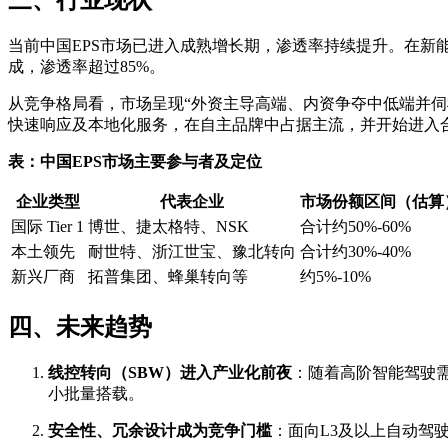
三、行业现状
当前中国EPS市场已进入成熟增长期，渗透率持续提升。在新能
成，渗透率超过85%。
从竞争格局看，市场呈现“外资主导高端、内资争夺中低端并
快速响应及本地化服务，在自主品牌中占据主流，并开始进入
表：中国EPS市场主要参与者及定位
企业类型
代表企业
市场份额区间（估算
国际 Tier 1
博世、捷太格特、NSK
合计约50%-60%
本土领先
耐世特、浙江世宝、豫北转向
合计约30%-40%
新兴厂商
拓普集团、蜂巢转向等
约5%-10%
四、未来趋势
线控转向（SBW）进入产业化前夜
：随着高阶智能驾驶
小批量搭载。
安全性、冗余设计成为竞争门槛
：面向L3及以上自动驾驶，