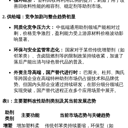
循环经济：
塑料回收再利用比例的提升，刺激了用于改
善回收料性能的相容剂、稳定剂等助剂市场。
2. 供给端：竞争加剧与整合趋势初显
同质化竞争压力大：
中低端通用助剂领域产能相对过
剩，价格竞争激烈，盈利能力受上游原材料价格波动影
响显著。
环保与安全监管常态化：
国家对于某些传统增塑剂（如
邻苯类）、含卤阻燃剂等的限制政策持续收紧，加速了
落后产能出清与绿色替代品的普及。
外资主导高端，国产替代进行时：
巴斯夫、杜邦、陶氏
等跨国企业在高端特种助剂市场仍占据技术和品牌优
势。但国内头部企业通过持续研发，在部分细分领域已
实现突破，国产替代进程正在多个应用场景中展开。
表1：主要塑料改性助剂类别及其当前发展态势
助剂
主要功能
当前市场态势与关键趋势
类别
增塑
增加塑料柔
传统邻苯类持续萎缩，环保型（如