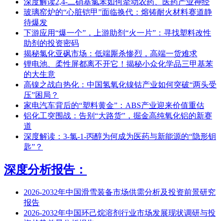
深度解读2,4-二硝基氯苯如何牵动农药、医药产业神经
玻璃窑炉的“心脏铠甲”面临换代：熔铸耐火材料赛道静
待爆发
下游应用“爆一个”，上游助剂“火一片”：寻找塑料改性
助剂的投资密码
揭秘氯化亚砜市场：低端厮杀惨烈，高端一货难求
锂电池、柔性屏都离不开它！揭秘小众化学品三甲基苯
的大生意
高镍之战白热化：中国氢氧化镍钴产业如何突破“两头受
压”困局？
家电汽车背后的“塑料黄金”：ABS产业迎来价值重估
铝化工突围战：告别“大路货”，掘金高纯氧化铝的新赛
道
深度解读：3-氯-1-丙醇为何成为医药与新能源的“隐形钥
匙”？
深度分析报告：
2026-2032年中国滑雪装备市场供需分析及投资前景研究
报告
2026-2032年中国环己烷溶剂行业市场发展现状调研与投