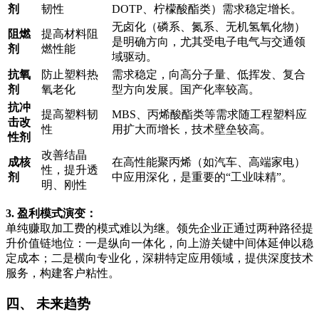
剂
韧性
DOTP、柠檬酸酯类）需求稳定增长。
无卤化（磷系、氮系、无机氢氧化物）
阻燃
提高材料阻
是明确方向，尤其受电子电气与交通领
剂
燃性能
域驱动。
抗氧
防止塑料热
需求稳定，向高分子量、低挥发、复合
剂
氧老化
型方向发展。国产化率较高。
抗冲
提高塑料韧
MBS、丙烯酸酯类等需求随工程塑料应
击改
性
用扩大而增长，技术壁垒较高。
性剂
改善结晶
成核
在高性能聚丙烯（如汽车、高端家电）
性，提升透
剂
中应用深化，是重要的“工业味精”。
明、刚性
3. 盈利模式演变：
单纯赚取加工费的模式难以为继。领先企业正通过两种路径提
升价值链地位：一是纵向一体化，向上游关键中间体延伸以稳
定成本；二是横向专业化，深耕特定应用领域，提供深度技术
服务，构建客户粘性。
四、 未来趋势