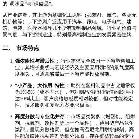
的“调味品”与“保健品”。
从产业链看，其上游为基础化工原料（如苯酐、氯气、各类无
机矿物等），下游则广泛应用于汽车、家电、电子电气、建
筑、包装、医疗器械等几乎所有塑料制品领域。行业的价值与
景气度，与下游制造业，特别是高端制造业的发展紧密挂钩。
二、 市场特点
强依附性与滞后性：
行业需求完全依附于下游塑料加工
业，其增长曲线与宏观经济及主要应用领域的景气度高
度相关，且通常略滞后于下游产能投放周期。
“小产品、大作用”特性：
助剂在塑料制品中占比通常仅
为1%-5%（成本占比），但对制品性能和价值的影响可
达50%以上。客户价格敏感度相对较低，但对性能稳定
性、技术服务和复配方案要求极高。
高度分散与专业化并存：
市场品类繁多（增塑剂、阻燃
剂、抗氧剂、改性剂等上千个品种），通用型产品竞争
激烈，呈现分散格局。但在如高温尼龙用耐水解剂、高
性能薄膜用抗粘连剂等细分领域，存在壁垒较高的专业