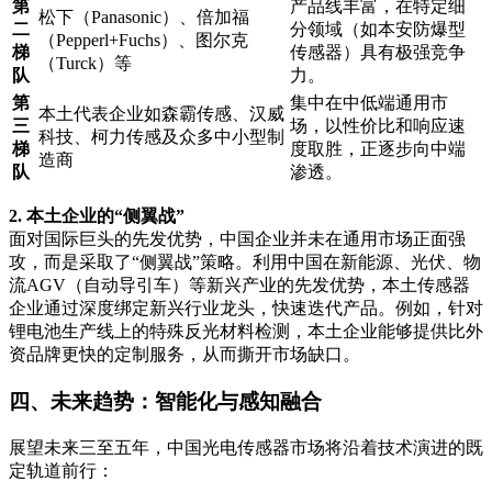
第
产品线丰富，在特定细
松下（Panasonic）、倍加福
二
分领域（如本安防爆型
（Pepperl+Fuchs）、图尔克
梯
传感器）具有极强竞争
（Turck）等
队
力。
第
集中在中低端通用市
本土代表企业如森霸传感、汉威
三
场，以性价比和响应速
科技、柯力传感及众多中小型制
梯
度取胜，正逐步向中端
造商
队
渗透。
2. 本土企业的“侧翼战”
面对国际巨头的先发优势，中国企业并未在通用市场正面强
攻，而是采取了“侧翼战”策略。利用中国在新能源、光伏、物
流AGV（自动导引车）等新兴产业的先发优势，本土传感器
企业通过深度绑定新兴行业龙头，快速迭代产品。例如，针对
锂电池生产线上的特殊反光材料检测，本土企业能够提供比外
资品牌更快的定制服务，从而撕开市场缺口。
四、未来趋势：智能化与感知融合
展望未来三至五年，中国光电传感器市场将沿着技术演进的既
定轨道前行：