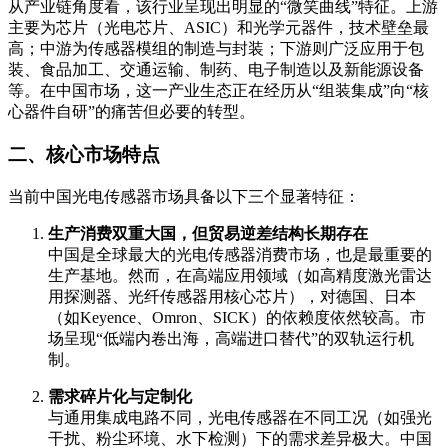
从产业链角度看，该行业呈现出明显的“微笑曲线”特征。上游
主要为芯片（光电芯片、ASIC）和光学元器件，技术壁垒最
高；中游为传感器模组的制造与封装；下游则广泛应用于包
装、食品加工、交通运输、制药、电子制造以及新能源设备
等
。在中国市场，这一产业生态正在经历从“组装集成”向“核
心器件自研”的痛苦但必要的转型。
二、核心市场特点
当前中国光电传感器市场具备以下三个显著特征：
生产消费双重大国，但贸易逆差结构长期存在
中国是全球最大的光电传感器消费市场，也是最重要的
生产基地。然而，在高端应用领域（如高精度激光雷达
用探测器、光纤传感器用核心芯片），对德国、日本
（如Keyence、Omron、SICK）的依赖度依然较高
。市
场呈现“低端内卷出海，高端进口替代”的双轨运行机
制。
需求碎片化与定制化
与通用集成电路不同，光电传感器在不同工况（如强光
干扰、粉尘环境、水下检测）下的需求差异极大。中国