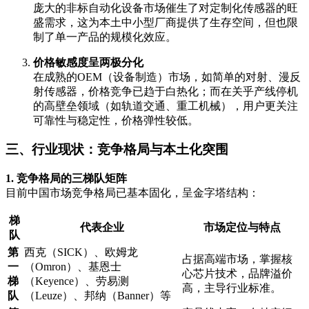
庞大的非标自动化设备市场催生了对定制化传感器的旺
盛需求，这为本土中小型厂商提供了生存空间，但也限
制了单一产品的规模化效应。
价格敏感度呈两极分化
在成熟的OEM（设备制造）市场，如简单的对射、漫反
射传感器，价格竞争已趋于白热化；而在关乎产线停机
的高壁垒领域（如轨道交通、重工机械），用户更关注
可靠性与稳定性，价格弹性较低。
三、行业现状：竞争格局与本土化突围
1. 竞争格局的三梯队矩阵
目前中国市场竞争格局已基本固化，呈金字塔结构：
梯
代表企业
市场定位与特点
队
第
西克（SICK）、欧姆龙
占据高端市场，掌握核
一
（Omron）、基恩士
心芯片技术，品牌溢价
梯
（Keyence）、劳易测
高，主导行业标准。
队
（Leuze）、邦纳（Banner）等