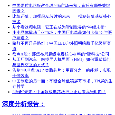
中国硬质电路板占全球56%市场份额，背后有哪些关键
因素？
比纸还薄，却撑起AI芯片的未来——揭秘超薄基板核心
技术
别小看这颗电阻！它正在成为智能世界的“神经末梢”
小小晶体撬动千亿市场：中国压电单晶如何卡位5G与医
疗赛道？
路灯不再只是路灯！中国LED户外照明暗藏千亿级新赛
道
盘点A股：那些布局超级电容核心材料的“硬科技”公司
从工厂到汽车，触摸屏人机界面（HMI）如何重塑我们
与世界交互的方式？
告别“电老虎”AI？类脑芯片：用百分之一的能耗，实现
十倍效率
中国制造的另一面：垄断全球低端屏幕市场，TN屏的生
存哲学
“折叠”未来：中国软板电路板行业正迎来高光时刻！
深度分析报告：