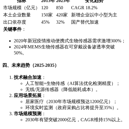
指标
2015年
2025年
变化趋势
市场规模（亿元）
120
850
CAGR 18.2%
本土企业数量
150家
420家
新增企业以中小型为主
出口依存度
45%
32%
国产替代加速
关键事件
：
2020年新冠疫情推动便携式生物传感器需求激增300%；
2024年MEMS生物传感器在可穿戴设备渗透率突破
50%。
四、未来趋势（2025-2035）
技术融合加速
：
人工智能+生物传感（AI算法优化检测精度）；
无线/无源传感器（降低能耗成本）。
应用场景拓展
：
居家医疗（2030年市场规模预达1200亿元）；
环境实时监测（政府采购占比将提升至35%）。
市场规模预测
：
2030年有望突破2000亿元，CAGR维持15%以上。