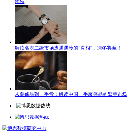
领域
解读名表二级市场遭遇遇冷的“真相”，凛冬将至！
从奢侈品到二手货：解读中国二手奢侈品的繁荣市场