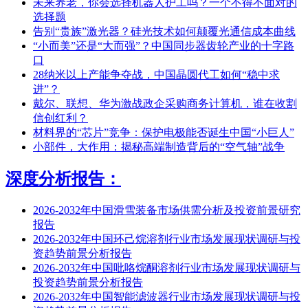
未来养老，你会选择机器人护工吗？一个不得不面对的
选择题
告别“贵族”激光器？硅光技术如何颠覆光通信成本曲线
“小而美”还是“大而强”？中国同步器齿轮产业的十字路
口
28纳米以上产能争夺战，中国晶圆代工如何“稳中求
进”？
戴尔、联想、华为激战政企采购商务计算机，谁在收割
信创红利？
材料界的“芯片”竞争：保护电极能否诞生中国“小巨人”
小部件，大作用：揭秘高端制造背后的“空气轴”战争
深度分析报告：
2026-2032年中国滑雪装备市场供需分析及投资前景研究
报告
2026-2032年中国环己烷溶剂行业市场发展现状调研与投
资趋势前景分析报告
2026-2032年中国吡咯烷酮溶剂行业市场发展现状调研与
投资趋势前景分析报告
2026-2032年中国智能滤波器行业市场发展现状调研与投