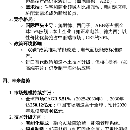
但高端产品仍依赖进口（如施耐德、ABB）。
需求端
：住宅和商业领域占比超70%，新能源充电
桩配套需求成为新增长点。
竞争格局
：
国际巨头主导
：施耐德、西门子、ABB等占据全
球55%份额；本土企业（如正泰电器、德力西）以
性价比优势抢占中低端市场，CR5约30%。
政策环境影响
：
"双碳"政策推动节能改造，电气面板能效标准趋
严。
进口替代政策加速本土技术升级，但核心部件（如
高端芯片）仍受制于海外供应链。
四、未来趋势
市场规模持续扩张
：
全球市场CAGR
5.51%
（2025-2030年），2030年
达
250.12亿元
；中国市场增速高于全球，预计2030
年规模突破
40亿元
。
技术升级方向
：
智能化集成
：融合AI故障诊断、能源管理系统。
绿色制造
：低碳材料（如可回收金属）应用比例提