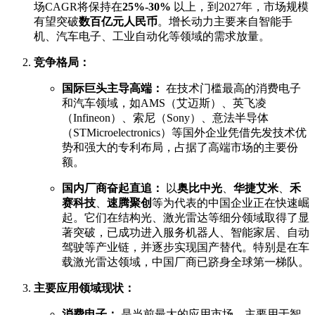
场CAGR将保持在
25%-30%
以上，到2027年，市场规模
有望突破
数百亿元人民币
。增长动力主要来自智能手
机、汽车电子、工业自动化等领域的需求放量。
竞争格局：
国际巨头主导高端：
在技术门槛最高的消费电子
和汽车领域，如AMS（艾迈斯）、英飞凌
（Infineon）、索尼（Sony）、意法半导体
（STMicroelectronics）等国外企业凭借先发技术优
势和强大的专利布局，占据了高端市场的主要份
额。
国内厂商奋起直追：
以
奥比中光
、
华捷艾米
、
禾
赛科技
、
速腾聚创
等为代表的中国企业正在快速崛
起。它们在结构光、激光雷达等细分领域取得了显
著突破，已成功进入服务机器人、智能家居、自动
驾驶等产业链，并逐步实现国产替代。特别是在车
载激光雷达领域，中国厂商已跻身全球第一梯队。
主要应用领域现状：
消费电子：
是当前最大的应用市场。主要用于智