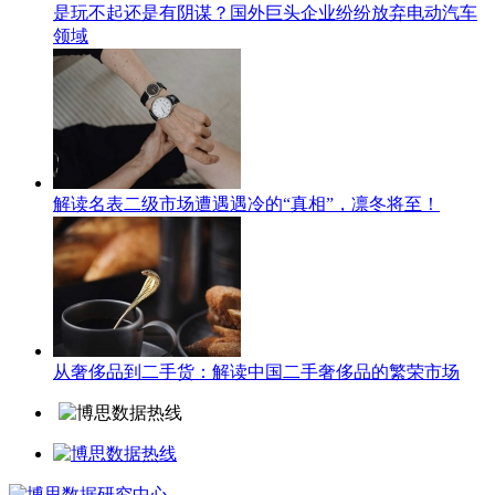
是玩不起还是有阴谋？国外巨头企业纷纷放弃电动汽车
领域
解读名表二级市场遭遇遇冷的“真相”，凛冬将至！
从奢侈品到二手货：解读中国二手奢侈品的繁荣市场