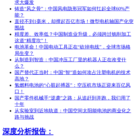
求大爆发
铸造“风之骨”：中国风电隐形冠军如何扛起全球60%产
能？
直径不到1毫米，却撑起百亿市场！微型电机轴国产化突
围战
精度差、效率低？中国制造业升级，必须跨过铣削加工
这道“精度坎”！
电池革命！中国电动工具正在“砍掉电线”，全球市场格
局生变？
从制造到智造：中国冲压工厂里的机器人正在改变什
么？
国产替代正当时：中国“智”造如何攻占注塑电机的技术
高地？
氢燃料电池的“心脏起搏器”：空压机市场正迎来百亿风
口！
国产零件机械手“逆袭”之路：从追赶到并跑，我们用了
十年
从实验室到近地轨道：中国空间太阳能电池的商业化之
路与挑战
深度分析报告：