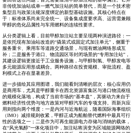
非传统加油站或单一燃气加注站的简单替代，而是一个技术密
集型且与政策法规深度绑定的新型基础设施。其核心特点在
于：标准体系尚未完全统一、设备集成度要求高、运营需兼顾
甲醇的危化品属性与车用燃料的连续性要求。
从分类逻辑上看，目前甲醇加注站主要呈现两种演进路径：一
是依托现有加油站改造的“撬装式或固定式加注单元”，侧重于
服务重卡、乘用车等道路交通场景，与现有燃油网络形成互
补；二是服务于港口、物流园区等封闭场景的“专用加注站”，
其建设逻辑更接近于工业服务设施，与甲醇制氢、甲醇发电等
多元能源应用形成耦合。两种路径在投资规模、审批流程、盈
利模式上存在显著差异。
进一步描绘其应用图谱，我们能看到清晰的层次：核心应用仍
是商用车，尤其是甲醇重卡在西北资源富集区与港口物流枢纽
的规模化落地，构成了当前市场的“基本盘”，其驱动力来自于
燃料经济性优势与地方政策对甲醇汽车的专项支持。而新兴应
用则指向两个维度：一是内河与近海航运，随着国际海事组织
（IMO）减排规则收紧，甲醇正成为船舶替代燃料中最具可行
性的选项之一；二是作为可再生能源电力存储与消纳的载体，
在“风光氢醇”一体化项目中，加注站将演变为区域能源网络的