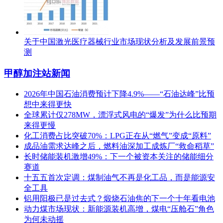
关于中国激光医疗器械行业市场现状分析及发展前景预
测
甲醇加注站新闻
2026年中国石油消费预计下降4.9%——“石油达峰”比预
想中来得更快
全球累计仅278MW，漂浮式风电的“爆发”为什么比预期
来得更慢
化工消费占比突破70%：LPG正在从“燃气”变成“原料”
成品油需求达峰之后，燃料油深加工成炼厂“救命稻草”
长时储能装机激增49%：下一个被资本关注的储能细分
赛道
十五五首次定调：煤制油气不再是化工品，而是能源安
全工具
铝用阳极已是过去式？煅烧石油焦的下一个十年看电池
动力煤市场现状：新能源装机高增，煤电“压舱石”角色
为何未动摇