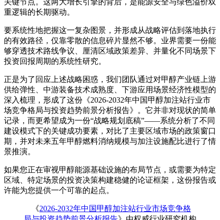
关键节点。这两大增长引擎的背后，是能源安全与绿色溢价双
重逻辑的长期驱动。
要系统性地把握这一复杂图景，并形成从战略评估到落地执行
的有效路径，仅靠零散的信息碎片显然不够。业界需要一份能
够穿透技术路线争议、厘清区域政策差异、并量化不同场景下
投资回报周期的系统性研究。
正是为了回应上述战略困惑，我们团队通过对甲醇产业链上游
供给弹性、中游装备技术成熟度、下游应用场景经济性模型的
深入梳理，形成了这份《
2026-2032年中国甲醇加注站行业市
场竞争格局与投资趋势前景分析报告
》。它并非对现状的简单
记录，而更希望成为一份“战略规划底稿”——系统分析了不同
建设模式下的关键成功要素，对比了主要区域市场的政策窗口
期，并对未来五年甲醇燃料消纳规模与加注设施配比进行了情
景推演。
如果您正在审视甲醇能源基础设施的布局节点，或需要为特定
区域、特定场景的投资决策构建稳健的论证框架，这份报告或
许能为您提供一个可靠的起点。
《
2026-2032年中国甲醇加注站行业市场竞争格
局与投资趋势前景分析报告
》由权威行业研究机构