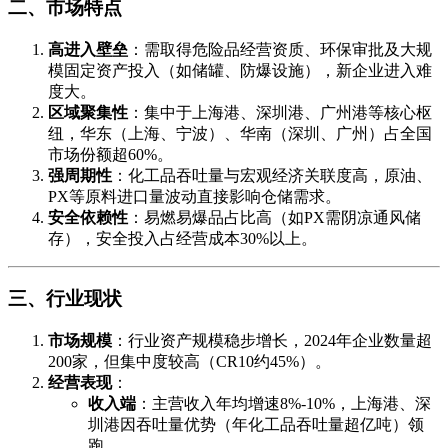
二、市场特点
高进入壁垒
：需取得危险品经营资质、环保审批及大规
模固定资产投入（如储罐、防爆设施），新企业进入难
度大。
区域聚集性
：集中于上海港、深圳港、广州港等核心枢
纽，华东（上海、宁波）、华南（深圳、广州）占全国
市场份额超60%。
强周期性
：化工品吞吐量与宏观经济关联度高，原油、
PX等原料进口量波动直接影响仓储需求。
安全依赖性
：易燃易爆品占比高（如PX需阴凉通风储
存），安全投入占经营成本30%以上。
三、行业现状
市场规模
：行业资产规模稳步增长，2024年企业数量超
200家，但集中度较高（CR10约45%）。
经营表现
：
收入端
：主营收入年均增速8%-10%，上海港、深
圳港因吞吐量优势（年化工品吞吐量超亿吨）领
跑。