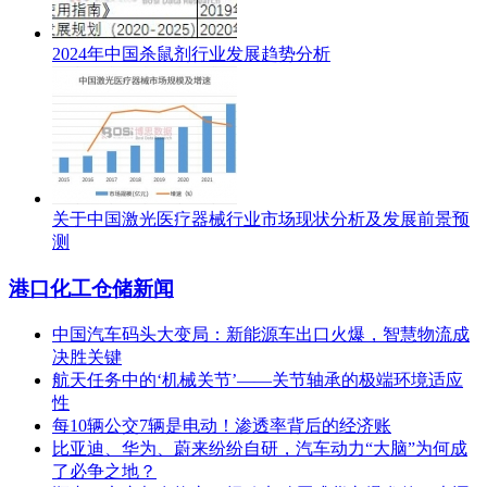
2024年中国杀鼠剂行业发展趋势分析
关于中国激光医疗器械行业市场现状分析及发展前景预
测
港口化工仓储新闻
中国汽车码头大变局：新能源车出口火爆，智慧物流成
决胜关键
航天任务中的‘机械关节’——关节轴承的极端环境适应
性
每10辆公交7辆是电动！渗透率背后的经济账
比亚迪、华为、蔚来纷纷自研，汽车动力“大脑”为何成
了必争之地？