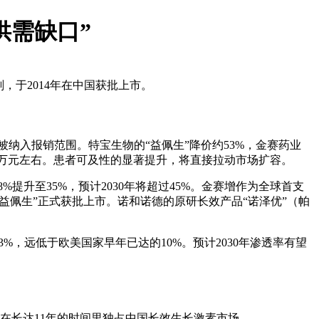
供需缺口”
剂，于2014年在中国获批上市。
次被纳入报销范围
。特宝生物的“益佩生”降价约53%，金赛药业
万元左右
。患者可及性的显著提升，将直接拉动市场扩容。
8%提升至35%，预计2030年将超过45%
。金赛增作为全球首支
“益佩生”正式获批上市
。诺和诺德的原研长效产品“诺泽优”（帕
3%，远低于欧美国家早年已达的10%
。预计2030年渗透率有望
在长达11年的时间里独占中国长效生长激素市场
。