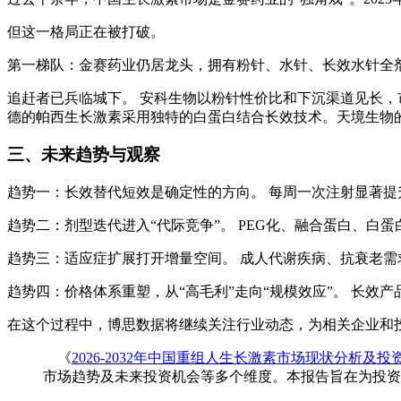
但这一格局正在被打破。
第一梯队：金赛药业
仍居龙头，拥有粉针、水针、长效水针全剂
追赶者已兵临城下。
安科生物以粉针性价比和下沉渠道见长，市
德的帕西生长激素采用独特的白蛋白结合长效技术
。天境生物的
三、未来趋势与观察
趋势一：长效替代短效是确定性的方向。
每周一次注射显著提升
趋势二：剂型迭代进入“代际竞争”。
PEG化、融合蛋白、白
趋势三：适应症扩展打开增量空间。
成人代谢疾病、抗衰老需求
趋势四：价格体系重塑，从“高毛利”走向“规模效应”。
长效产品
在这个过程中，博思数据将继续关注行业动态，为相关企业和
《
2026-2032年中国重组人生长激素市场现状分析及
市场趋势及未来投资机会等多个维度。本报告旨在为投资