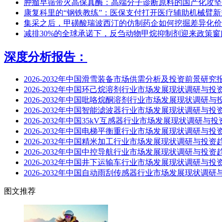
肿瘤早筛带火高保真酶：高端分子诊断原料的国产化攻坚
康复科里的“钢铁教练”：医保支付打开医疗辅助机械臂新
集采之后，甲磺酸瑞波西汀的仿制药企如何挖掘差异化价
减排30%的全球承诺下，反刍动物甲烷抑制剂迎来政策窗
深度分析报告：
2026-2032年中国滑雪装备市场供需分析及投资前景研究
2026-2032年中国环己烷溶剂行业市场发展现状调研与
2026-2032年中国吡咯烷酮溶剂行业市场发展现状调研
2026-2032年中国智能滤波器行业市场发展现状调研与
2026-2032年中国35kV互感器行业市场发展现状调研
2026-2032年中国电梯平衡重行业市场发展现状调研与
2026-2032年中国精米加工行业市场发展现状调研与投
2026-2032年中国中控导航行业市场发展现状调研与投
2026-2032年中国井下运输车行业市场发展现状调研与
2026-2032年中国自动雨刮传感器行业市场发展现状调
图文推荐