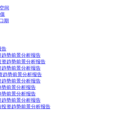
空间
值
口期
报告
投资趋势前景分析报告
与投资趋势前景分析报告
投资趋势前景分析报告
与投资趋势前景分析报告
投资趋势前景分析报告
资趋势前景分析报告
资趋势前景分析报告
投资趋势前景分析报告
研与投资趋势前景分析报告