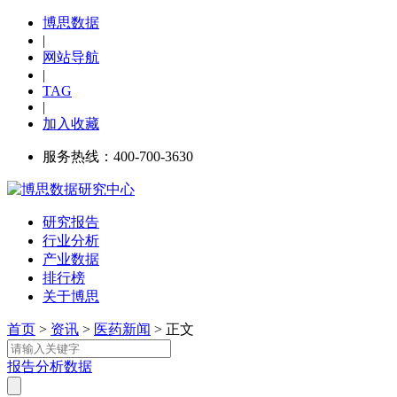
博思数据
|
网站导航
|
TAG
|
加入收藏
服务热线：400-700-3630
研究报告
行业分析
产业数据
排行榜
关于博思
首页
>
资讯
>
医药新闻
> 正文
报告
分析
数据