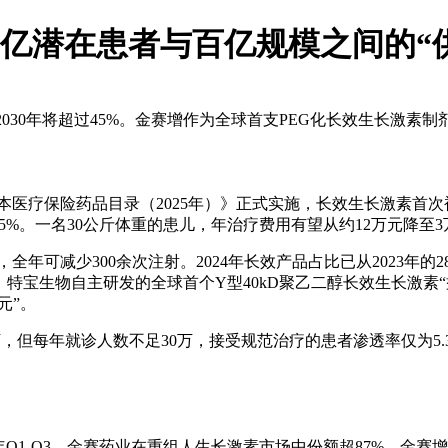
2亿潜在患者与百亿规模之间的“
预计2030年将超过45%。金赛增作为全球首支PEG化长效生长激素制
家基本医疗保险药品目录（2025年）》正式实施，长效生长激素首
5%
。一名30公斤体重的患儿，年治疗费用有望从约12万元降至3
全年可减少300余次注射
。2024年长效产品占比已从2023年的2
年，特宝生物自主研发的全球首个Y型40kD聚乙二醇长效生长激素
元”。
0万，但每年就诊人数不足30万，接受规范治疗的患者渗透率仅为5.
年Q1-Q3，金赛药业在重组人生长激素市场中份额超87%
。金赛增