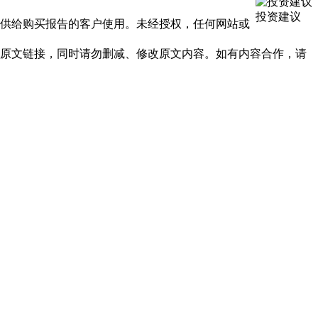
投资建议
提供给购买报告的客户使用。未经授权，任何网站或
及原文链接，同时请勿删减、修改原文内容。如有内容合作，请