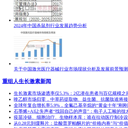
2024年中国杀鼠剂行业发展趋势分析
关于中国激光医疗器械行业市场现状分析及发展前景预测
重组人生长激素新闻
生长激素市场渗透率仅5.3%：2亿潜在患者与百亿规模之
喹乙醇市场归零，中草药提取物、益生菌、抗菌肽谁将接
全球年复合增长率5.9%，全氟己基辛烷的“黄金十年”刚
石墨烯+AI让失声者“找回自己的声音”：电子人工喉的技
疫苗冷链、细胞治疗、生物样本库：谁在拉动医疗制冷设
从0.28元到缓释片：盐酸普罗帕酮片的“价格内卷”与“价值