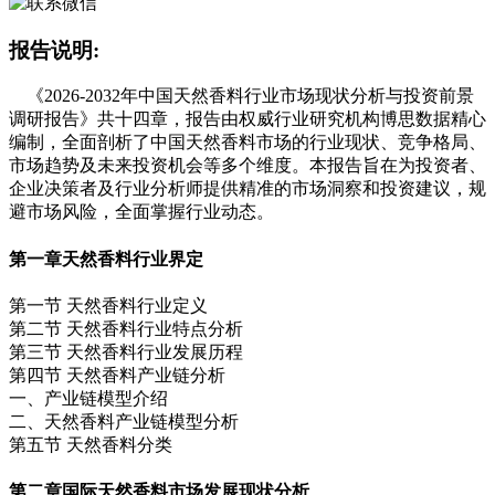
报告说明:
《2026-2032年中国天然香料行业市场现状分析与投资前景
调研报告》共十四章，报告由权威行业研究机构博思数据精心
编制，全面剖析了中国天然香料市场的行业现状、竞争格局、
市场趋势及未来投资机会等多个维度。本报告旨在为投资者、
企业决策者及行业分析师提供精准的市场洞察和投资建议，规
避市场风险，全面掌握行业动态。
第一章
天然香料行业界定
第一节 天然香料行业定义
第二节 天然香料行业特点分析
第三节 天然香料行业发展历程
第四节 天然香料产业链分析
一、产业链模型介绍
二、天然香料产业链模型分析
第五节 天然香料分类
第二章
国际天然香料市场发展现状分析