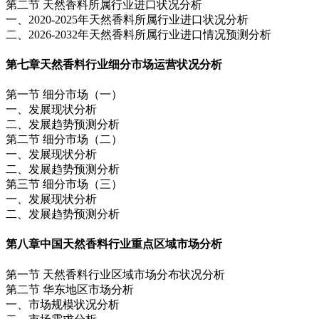
第二节 天然香料所属行业进口状况分析
一、2020-2025年天然香料所属行业进口状况分析
二、2026-2032年天然香料所属行业进口情况预测分析
第七章
天然香料行业细分市场运营状况分析
第一节 细分市场（一）
一、发展现状分析
二、发展趋势预测分析
第二节 细分市场（二）
一、发展现状分析
二、发展趋势预测分析
第三节 细分市场（三）
一、发展现状分析
二、发展趋势预测分析
第八章
中国天然香料行业重点区域市场分析
第一节 天然香料行业区域市场分布状况分析
第二节 华东地区市场分析
一、市场规模状况分析