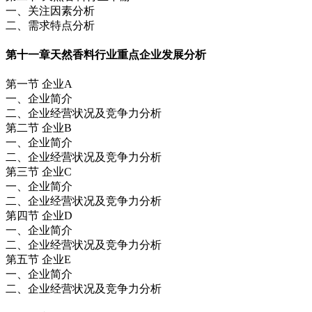
一、关注因素分析
二、需求特点分析
第十一章
天然香料行业重点企业发展分析
第一节 企业A
一、企业简介
二、企业经营状况及竞争力分析
第二节 企业B
一、企业简介
二、企业经营状况及竞争力分析
第三节 企业C
一、企业简介
二、企业经营状况及竞争力分析
第四节 企业D
一、企业简介
二、企业经营状况及竞争力分析
第五节 企业E
一、企业简介
二、企业经营状况及竞争力分析