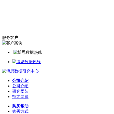
服务客户
公司介绍
公司介绍
研究团队
招才纳贤
购买帮助
购买方式