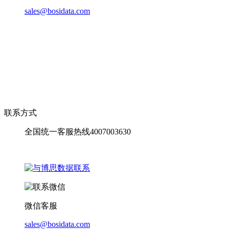
sales@bosidata.com
联系方式
全国统一客服热线4007003630
微信客服
sales@bosidata.com