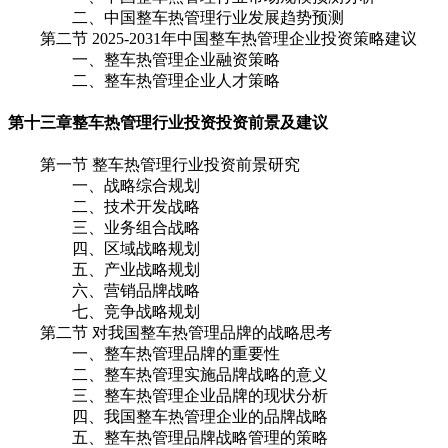
二、中国整车热管理行业发展趋势预测
第二节 2025-2031年中国整车热管理企业投资策略建议
一、整车热管理企业融资策略
二、整车热管理企业人才策略
第十三章
整车热管理行业投资投资前景及建议
第一节 整车热管理行业投资前景研究
一、战略综合规划
二、技术开发战略
三、业务组合战略
四、区域战略规划
五、产业战略规划
六、营销品牌战略
七、竞争战略规划
第二节 对我国整车热管理品牌的战略思考
一、整车热管理品牌的重要性
二、整车热管理实施品牌战略的意义
三、整车热管理企业品牌的现状分析
四、我国整车热管理企业的品牌战略
五、整车热管理品牌战略管理的策略