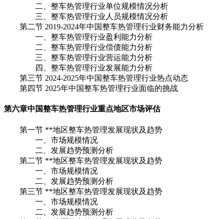
二、整车热管理行业单位规模情况分析
三、整车热管理行业人员规模情况分析
第二节 2019-2024年中国整车热管理行业财务能力分析
一、整车热管理行业盈利能力分析
二、整车热管理行业偿债能力分析
三、整车热管理行业营运能力分析
四、整车热管理行业发展能力分析
第三节 2024-2025年中国整车热管理行业热点动态
第四节 2025年中国整车热管理行业面临的挑战
第六章
中国整车热管理行业重点地区市场评估
第一节 **地区整车热管理发展现状及趋势
一、市场规模情况
二、发展趋势预测分析
第二节 **地区整车热管理发展现状及趋势
一、市场规模情况
二、发展趋势预测分析
第三节 **地区整车热管理发展现状及趋势
一、市场规模情况
二、发展趋势预测分析