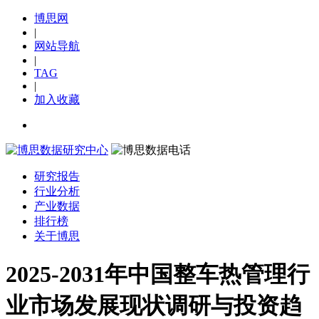
博思网
|
网站导航
|
TAG
|
加入收藏
研究报告
行业分析
产业数据
排行榜
关于博思
2025-2031年中国整车热管理行
业市场发展现状调研与投资趋