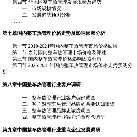
第四节 **地区整车热管理发展现状及趋势
一、市场规模情况
二、发展趋势预测分析
……
第七章
国内整车热管理价格走势及影响因素分析
第一节 2019-2024年国内整车热管理市场价格回顾
第二节 当前国内整车热管理市场价格及评述
第三节 国内整车热管理价格影响因素分析
第四节 2025-2031年国内整车热管理市场价格走势预测分
析
第八章
中国整车热管理行业客户调研
一、整车热管理行业客户偏好调查
二、客户对整车热管理品牌的首要认知渠道
三、整车热管理品牌忠诚度调查
四、整车热管理行业客户消费理念调研
第九章
中国整车热管理行业重点企业发展调研