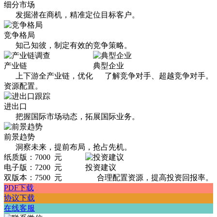
细分市场
发掘潜在商机，精准定位目标客户。
竞争格局
知己知彼，制定有效的竞争策略。
产业链
典型企业
上下游全产业链，优化
了解竞争对手、超越竞争对手。
资源配置。
进出口
把握国际市场动态，拓展国际业务。
前景趋势
洞察未来，提前布局，抢占先机。
纸质版：7000 元
电子版：7200 元
投资建议
双版本：7500 元
合理配置资源，提高投资回报率。
PDF下载
协议下载
在线客服