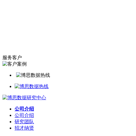
服务客户
公司介绍
公司介绍
研究团队
招才纳贤