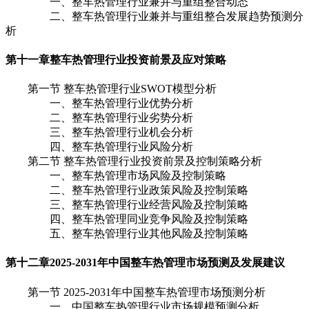
一、整车热管理行业兼并与重组整合动态
二、整车热管理行业兼并与重组整合发展趋势预测分
析
第十一章
整车热管理行业投资前景及应对策略
第一节 整车热管理行业SWOT模型分析
一、整车热管理行业优势分析
二、整车热管理行业劣势分析
三、整车热管理行业机会分析
四、整车热管理行业风险分析
第二节 整车热管理行业投资前景及控制策略分析
一、整车热管理市场风险及控制策略
二、整车热管理行业政策风险及控制策略
三、整车热管理行业经营风险及控制策略
四、整车热管理同业竞争风险及控制策略
五、整车热管理行业其他风险及控制策略
第十二章
2025-2031年中国整车热管理市场预测及发展建议
第一节 2025-2031年中国整车热管理市场预测分析
一、中国整车热管理行业市场规模预测分析