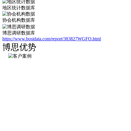
地区统计数据库
协会机构数据库
博思调研数据库
https://www.bosidata.com/report/383827WGFO.html
博思优势