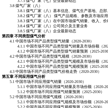
3.7.5 煤气厂家（七）企业最新动态
3.8 煤气厂家（八）
3.8.1 煤气厂家（八）基本信息、煤气生产基地、总部
3.8.2 煤气厂家（八） 煤气产品规格、参数及市场应用
3.8.3 煤气厂家（八）在中国市场煤气销量、收入、价格及毛
3.8.4 煤气厂家（八）公司简介及主要业务
3.8.5 煤气厂家（八）企业最新动态
第四章 不同类型煤气分析
4.1 中国市场不同产品类型煤气销量（2020-2030）
4.1.1 中国市场不同产品类型煤气销量及市场份额（2020-
4.1.2 中国市场不同产品类型煤气销量预测（2025-203
4.2 中国市场不同产品类型煤气规模（2020-2030）
4.2.1 中国市场不同产品类型煤气规模及市场份额（2020-
4.2.2 中国市场不同产品类型煤气规模预测（2025-203
4.3 中国市场不同产品类型煤气价格走势（2020-2030）
第五章 不同应用煤气分析
5.1 中国市场不同应用煤气销量（2020-2030）
5.1.1 中国市场不同应用煤气销量及市场份额（2020-20
5.1.2 中国市场不同应用煤气销量预测（2025-2030）
5.2 中国市场不同应用煤气规模（2020-2030）
5.2.1 中国市场不同应用煤气规模及市场份额（2020-20
5.2.2 中国市场不同应用煤气规模预测（2025-2030）