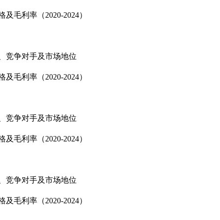
利率（2020-2024）
、竞争对手及市场地位
利率（2020-2024）
、竞争对手及市场地位
利率（2020-2024）
、竞争对手及市场地位
利率（2020-2024）