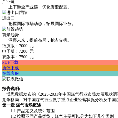
产业链
上下游全产业链，优化资源配置。
进出口
把握国际市场动态，拓展国际业务。
前景趋势
洞察未来，提前布局，抢占先机。
纸质版：7000 元
电子版：7200 元
双版本：7500 元
PDF下载
协议下载
在线客服
报告说明:
博思数据发布的《2025-2031年中国煤气行业市场发展
竞争格局、对中国煤气行业做了重点企业经营状况分析及中国
第一章 煤气市场概述
1.1 产品定义及统计范围
1.2 按照不同产品类型，煤气主要可以分为如下几个类别