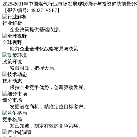
2025-2031年中国煤气行业市场发展现状调研与投资趋势前景
【报告编号: 493271VSF7】
行业解析
企业决策提供基础依据。
全球视野
助力企业全球化战略布局与决策
政策环境
紧跟时政，把握大局。
技术动态
保持企业竞争优势，创新驱动发展。
细分市场
发掘潜在商机，精准定位目标客户。
竞争格局
知己知彼，制定有效的竞争策略。