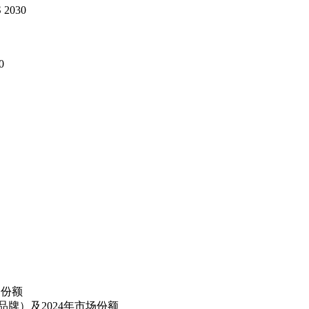
2030
0
场份额
牌）及2024年市场份额