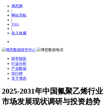
博思网
|
网站导航
|
TAG
|
加入收藏
研究报告
行业分析
产业数据
排行榜
关于博思
2025-2031年中国氟聚乙烯行业
市场发展现状调研与投资趋势