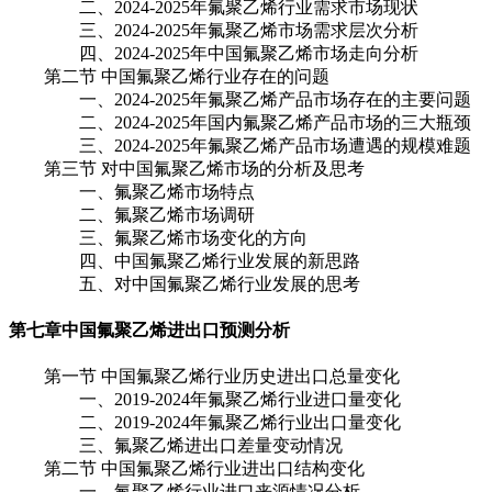
二、2024-2025年氟聚乙烯行业需求市场现状
三、2024-2025年氟聚乙烯市场需求层次分析
四、2024-2025年中国氟聚乙烯市场走向分析
第二节 中国氟聚乙烯行业存在的问题
一、2024-2025年氟聚乙烯产品市场存在的主要问题
二、2024-2025年国内氟聚乙烯产品市场的三大瓶颈
三、2024-2025年氟聚乙烯产品市场遭遇的规模难题
第三节 对中国氟聚乙烯市场的分析及思考
一、氟聚乙烯市场特点
二、氟聚乙烯市场调研
三、氟聚乙烯市场变化的方向
四、中国氟聚乙烯行业发展的新思路
五、对中国氟聚乙烯行业发展的思考
第七章
中国氟聚乙烯进出口预测分析
第一节 中国氟聚乙烯行业历史进出口总量变化
一、2019-2024年氟聚乙烯行业进口量变化
二、2019-2024年氟聚乙烯行业出口量变化
三、氟聚乙烯进出口差量变动情况
第二节 中国氟聚乙烯行业进出口结构变化
一、氟聚乙烯行业进口来源情况分析