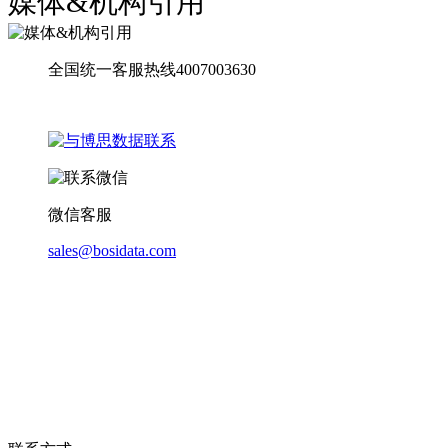
媒体&机构引用
全国统一客服热线4007003630
微信客服
sales@bosidata.com