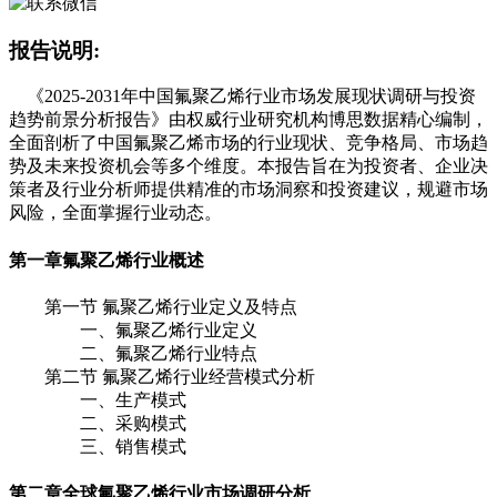
报告说明:
《2025-2031年中国氟聚乙烯行业市场发展现状调研与投资
趋势前景分析报告》由权威行业研究机构博思数据精心编制，
全面剖析了中国氟聚乙烯市场的行业现状、竞争格局、市场趋
势及未来投资机会等多个维度。本报告旨在为投资者、企业决
策者及行业分析师提供精准的市场洞察和投资建议，规避市场
风险，全面掌握行业动态。
第一章
氟聚乙烯行业概述
第一节 氟聚乙烯行业定义及特点
一、氟聚乙烯行业定义
二、氟聚乙烯行业特点
第二节 氟聚乙烯行业经营模式分析
一、生产模式
二、采购模式
三、销售模式
第二章
全球氟聚乙烯行业市场调研分析