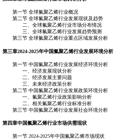
第一节 全球氟聚乙烯行业概况
第二节 全球氟聚乙烯行业发展现状及趋势
二、全球氟聚乙烯行业市场分布情况
三、全球氟聚乙烯行业发展趋势预测
第三节 全球氟聚乙烯行业重点区域发展分析
第三章
2024-2025年中国氟聚乙烯行业发展环境分析
第一节 中国氟聚乙烯行业发展经济环境分析
一、经济发展现状分析
二、经济发展主要问题
三、未来经济政策分析
第二节 中国氟聚乙烯行业发展政策环境分析
一、氟聚乙烯行业政策影响分析
二、相关氟聚乙烯行业标准分析
第三节 中国氟聚乙烯行业发展社会环境分析
第四章
中国氟聚乙烯行业市场供需现状
第一节 2024-2025年中国氟聚乙烯市场现状