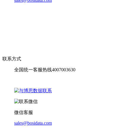
sales@bosidata.com
联系方式
全国统一客服热线4007003630
微信客服
sales@bosidata.com