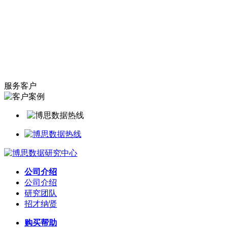
服务客户
公司介绍
公司介绍
研究团队
招才纳贤
购买帮助