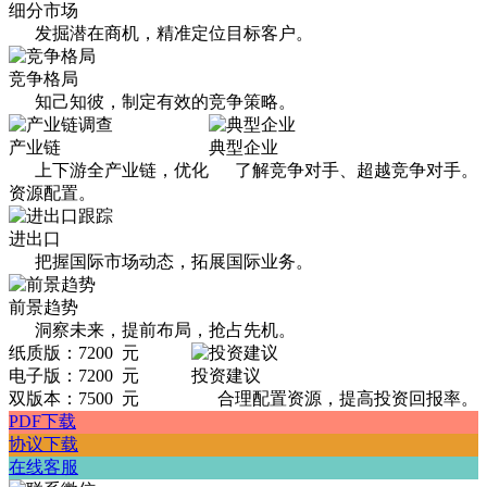
细分市场
发掘潜在商机，精准定位目标客户。
竞争格局
知己知彼，制定有效的竞争策略。
产业链
典型企业
上下游全产业链，优化
了解竞争对手、超越竞争对手。
资源配置。
进出口
把握国际市场动态，拓展国际业务。
前景趋势
洞察未来，提前布局，抢占先机。
纸质版：7200 元
电子版：7200 元
投资建议
双版本：7500 元
合理配置资源，提高投资回报率。
PDF下载
协议下载
在线客服