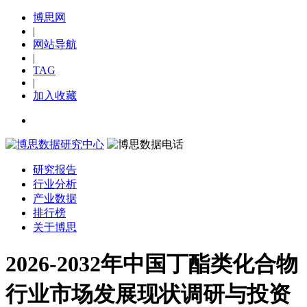
博思网
|
网站导航
|
TAG
|
加入收藏
研究报告
行业分析
产业数据
排行榜
关于博思
2026-2032年中国丁酯类化合物
行业市场发展现状调研与投资