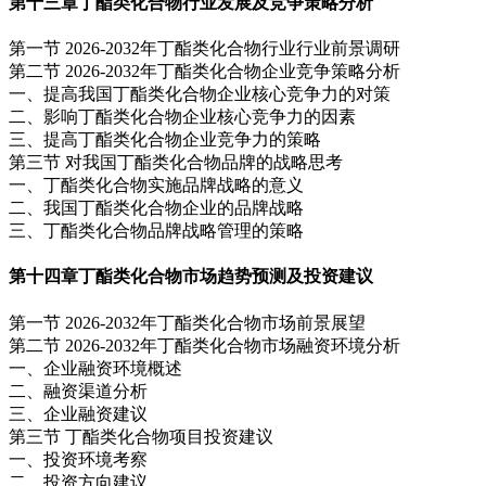
第十三章
丁酯类化合物行业发展及竞争策略分析
第一节 2026-2032年丁酯类化合物行业行业前景调研
第二节 2026-2032年丁酯类化合物企业竞争策略分析
一、提高我国丁酯类化合物企业核心竞争力的对策
二、影响丁酯类化合物企业核心竞争力的因素
三、提高丁酯类化合物企业竞争力的策略
第三节 对我国丁酯类化合物品牌的战略思考
一、丁酯类化合物实施品牌战略的意义
二、我国丁酯类化合物企业的品牌战略
三、丁酯类化合物品牌战略管理的策略
第十四章
丁酯类化合物市场趋势预测及投资建议
第一节 2026-2032年丁酯类化合物市场前景展望
第二节 2026-2032年丁酯类化合物市场融资环境分析
一、企业融资环境概述
二、融资渠道分析
三、企业融资建议
第三节 丁酯类化合物项目投资建议
一、投资环境考察
二、投资方向建议