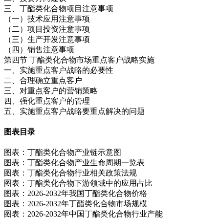
三、丁酯类化合物项目注意事项
（一）技术应用注意事项
（二）项目投资注意事项
（三）生产开发注意事项
（四）销售注意事项
第四节 丁酯类化合物市场重点客户战略实施
一、实施重点客户战略的必要性
二、合理确立重点客户
三、对重点客户的营销策略
四、强化重点客户的管理
五、实施重点客户战略要重点解决的问题
图表目录
图表：丁酯类化合物产业链示意图
图表：丁酯类化合物产业生命周期一览表
图表：丁酯类化合物行业相关政策法规
图表：丁酯类化合物下游领域中的应用占比
图表：2026-2032年我国丁酯类化合物价格
图表：2026-2032年丁酯类化合物市场规模
图表：2026-2032年中国丁酯类化合物行业产能