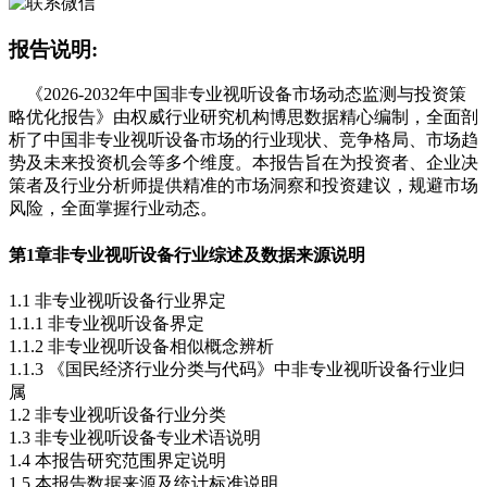
报告说明:
《2026-2032年中国非专业视听设备市场动态监测与投资策
略优化报告》由权威行业研究机构博思数据精心编制，全面剖
析了中国非专业视听设备市场的行业现状、竞争格局、市场趋
势及未来投资机会等多个维度。本报告旨在为投资者、企业决
策者及行业分析师提供精准的市场洞察和投资建议，规避市场
风险，全面掌握行业动态。
第1章
非专业视听设备行业综述及数据来源说明
1.1 非专业视听设备行业界定
1.1.1 非专业视听设备界定
1.1.2 非专业视听设备相似概念辨析
1.1.3 《国民经济行业分类与代码》中非专业视听设备行业归
属
1.2 非专业视听设备行业分类
1.3 非专业视听设备专业术语说明
1.4 本报告研究范围界定说明
1.5 本报告数据来源及统计标准说明