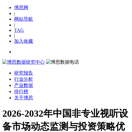
博思网
|
网站导航
|
TAG
|
加入收藏
研究报告
行业分析
产业数据
排行榜
关于博思
2026-2032年中国非专业视听设
备市场动态监测与投资策略优