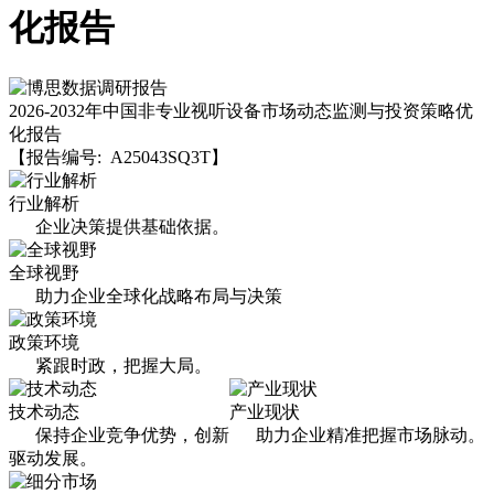
化报告
2026-2032年中国非专业视听设备市场动态监测与投资策略优
化报告
【报告编号: A25043SQ3T】
行业解析
企业决策提供基础依据。
全球视野
助力企业全球化战略布局与决策
政策环境
紧跟时政，把握大局。
技术动态
产业现状
保持企业竞争优势，创新
助力企业精准把握市场脉动。
驱动发展。