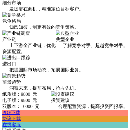
细分市场
发掘潜在商机，精准定位目标客户。
竞争格局
知己知彼，制定有效的竞争策略。
产业链
典型企业
上下游全产业链，优化
了解竞争对手、超越竞争对手。
资源配置。
进出口
把握国际市场动态，拓展国际业务。
前景趋势
洞察未来，提前布局，抢占先机。
纸质版：9800 元
电子版：9800 元
投资建议
双版本：10000 元
合理配置资源，提高投资回报率。
PDF下载
协议下载
在线客服