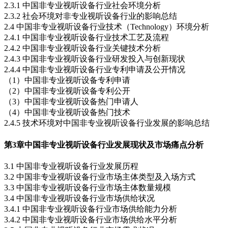
2.3.1 中国非专业视听设备行业社会环境分析
2.3.2 社会环境对非专业视听设备行业的影响总结
2.4 中国非专业视听设备行业技术（Technology）环境分析
2.4.1 中国非专业视听设备行业技术工艺及流程
2.4.2 中国非专业视听设备行业关键技术分析
2.4.3 中国非专业视听设备行业研发投入与创新现状
2.4.4 中国非专业视听设备行业专利申请及公开情况
（1）中国非专业视听设备专利申请
（2）中国非专业视听设备专利公开
（3）中国非专业视听设备热门申请人
（4）中国非专业视听设备热门技术
2.4.5 技术环境对中国非专业视听设备行业发展的影响总结
第3章
中国非专业视听设备行业发展现状及市场痛点分析
3.1 中国非专业视听设备行业发展历程
3.2 中国非专业视听设备行业市场主体类型及入场方式
3.3 中国非专业视听设备行业市场主体数量规模
3.4 中国非专业视听设备行业市场供给状况
3.4.1 中国非专业视听设备行业市场供给能力分析
3.4.2 中国非专业视听设备行业市场供给水平分析