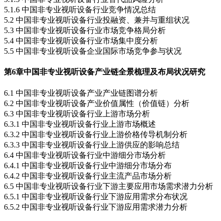
5.1.6 中国非专业视听设备行业竞争情况总结
5.2 中国非专业视听设备行业投融资、兼并与重组状况
5.3 中国非专业视听设备行业市场竞争格局分析
5.4 中国非专业视听设备行业市场集中度分析
5.5 中国非专业视听设备企业国际市场竞争参与状况
第6章
中国非专业视听设备产业链全景梳理及布局状况研究
6.1 中国非专业视听设备产业产业链图谱分析
6.2 中国非专业视听设备产业价值属性（价值链）分析
6.3 中国非专业视听设备行业上游市场分析
6.3.1 中国非专业视听设备行业上游市场概述
6.3.2 中国非专业视听设备行业上游价格传导机制分析
6.3.3 中国非专业视听设备行业上游供应的影响总结
6.4 中国非专业视听设备行业中游细分市场分析
6.4.1 中国非专业视听设备行业中游细分市场分布
6.4.2 中国非专业视听设备行业主流产品市场分析
6.5 中国非专业视听设备行业下游主要应用市场需求潜力分析
6.5.1 中国非专业视听设备行业下游应用需求分布状况
6.5.2 中国非专业视听设备行业下游应用需求潜力分析