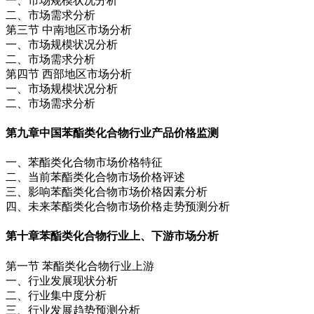
一、市场规模状况分析
二、市场需求分析
第三节 中南地区市场分析
一、市场规模状况分析
二、市场需求分析
第四节 西部地区市场分析
一、市场规模状况分析
二、市场需求分析
第九章
中国苯酯类化合物行业产品价格监测
一、苯酯类化合物市场价格特征
二、当前苯酯类化合物市场价格评述
三、影响苯酯类化合物市场价格因素分析
四、未来苯酯类化合物市场价格走势预测分析
第十章
苯酯类化合物行业上、下游市场分析
第一节 苯酯类化合物行业上游
一、行业发展现状分析
二、行业集中度分析
三、行业发展趋势预测分析