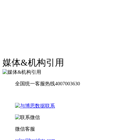
媒体&机构引用
全国统一客服热线4007003630
微信客服