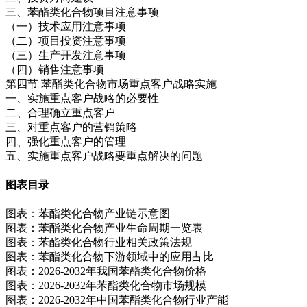
三、苯酯类化合物项目注意事项
（一）技术应用注意事项
（二）项目投资注意事项
（三）生产开发注意事项
（四）销售注意事项
第四节 苯酯类化合物市场重点客户战略实施
一、实施重点客户战略的必要性
二、合理确立重点客户
三、对重点客户的营销策略
四、强化重点客户的管理
五、实施重点客户战略要重点解决的问题
图表目录
图表：苯酯类化合物产业链示意图
图表：苯酯类化合物产业生命周期一览表
图表：苯酯类化合物行业相关政策法规
图表：苯酯类化合物下游领域中的应用占比
图表：2026-2032年我国苯酯类化合物价格
图表：2026-2032年苯酯类化合物市场规模
图表：2026-2032年中国苯酯类化合物行业产能