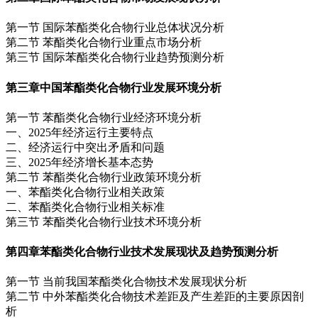
第一节 国际苯酯类化合物行业总体状况分析
第二节 苯酯类化合物行业重点市场分析
第三节 国际苯酯类化合物行业趋势预测分析
第三章
中国苯酯类化合物行业发展环境分析
第一节 苯酯类化合物行业经济环境分析
一、2025年经济运行主要特点
二、经济运行中突出矛盾和问题
三、2025年经济增长基本态势
第二节 苯酯类化合物行业政策环境分析
一、苯酯类化合物行业相关政策
二、苯酯类化合物行业相关标准
第三节 苯酯类化合物行业技术环境分析
第四章
苯酯类化合物行业技术发展现状及趋势预测分析
第一节 当前我国苯酯类化合物技术发展现状分析
第二节 中外苯酯类化合物技术差距及产生差距的主要原因剖
析