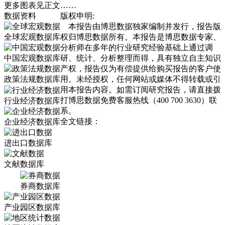
更多图表见正文……
数据资料
版权申明:
本报告由博思数据独家编制并发行，报告版
全球宏观数据库
权归博思数据所有。本报告是博思数据专家、
分析师在多年的行业研究经验基础上通过调
中国宏观数据库
研、统计、分析整理而得，具有独立自主知识
产权，报告仅为有偿提供给购买报告的客户使
政策法规数据库
用。未经授权，任何网站或媒体不得转载或引
用本报告内容。如需订阅研究报告，请直接拨
打博思数据免费客服热线（400 700 3630）联
行业经济数据库
系。
全文链接：
企业经济数据库
进出口数据库
文献数据库
券商数据库
产业园区数据库