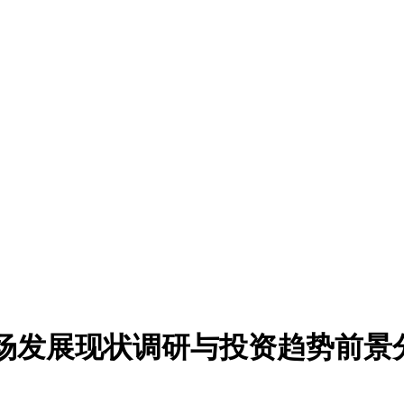
行业市场发展现状调研与投资趋势前