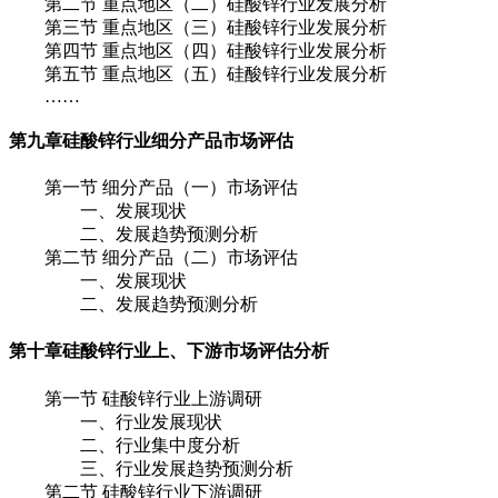
第二节 重点地区（二）硅酸锌行业发展分析
第三节 重点地区（三）硅酸锌行业发展分析
第四节 重点地区（四）硅酸锌行业发展分析
第五节 重点地区（五）硅酸锌行业发展分析
……
第九章
硅酸锌行业细分产品市场评估
第一节 细分产品（一）市场评估
一、发展现状
二、发展趋势预测分析
第二节 细分产品（二）市场评估
一、发展现状
二、发展趋势预测分析
第十章
硅酸锌行业上、下游市场评估分析
第一节 硅酸锌行业上游调研
一、行业发展现状
二、行业集中度分析
三、行业发展趋势预测分析
第二节 硅酸锌行业下游调研