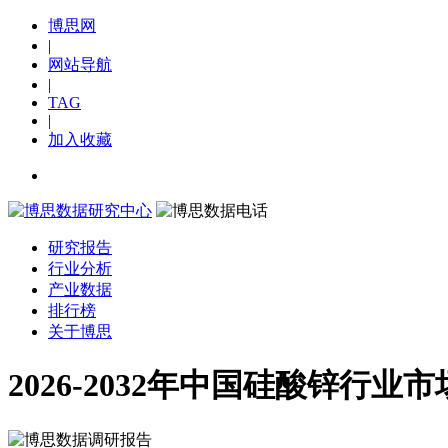
博思网
|
网站导航
|
TAG
|
加入收藏
研究报告
行业分析
产业数据
排行榜
关于博思
2026-2032年中国硅酸锌