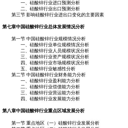
一、硅酸锌行业进口预测分析
二、硅酸锌行业出口预测分析
第三节 影响硅酸锌行业进出口变化的主要因素
第七章
中国硅酸锌行业总体发展情况分析
第一节 中国硅酸锌行业规模情况分析
一、硅酸锌行业单位规模情况分析
二、硅酸锌行业人员规模状况分析
三、硅酸锌行业资产规模状况分析
四、硅酸锌行业市场规模状况分析
五、硅酸锌行业敏感性分析
第二节 中国硅酸锌行业财务能力分析
一、硅酸锌行业盈利能力分析
二、硅酸锌行业偿债能力分析
三、硅酸锌行业营运能力分析
四、硅酸锌行业发展能力分析
第八章
中国硅酸锌行业重点区域发展分析
第一节 重点地区（一）硅酸锌行业发展分析