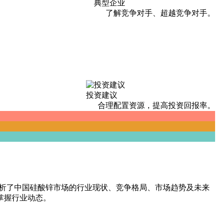
典型企业
了解竞争对手、超越竞争对手。
投资建议
合理配置资源，提高投资回报率。
面剖析了中国硅酸锌市场的行业现状、竞争格局、市场趋势及未来
掌握行业动态。