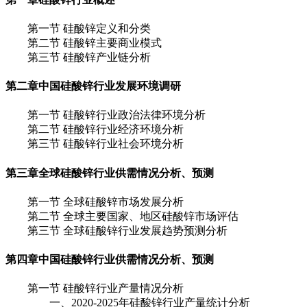
第一节 硅酸锌定义和分类
第二节 硅酸锌主要商业模式
第三节 硅酸锌产业链分析
第二章
中国硅酸锌行业发展环境调研
第一节 硅酸锌行业政治法律环境分析
第二节 硅酸锌行业经济环境分析
第三节 硅酸锌行业社会环境分析
第三章
全球硅酸锌行业供需情况分析、预测
第一节 全球硅酸锌市场发展分析
第二节 全球主要国家、地区硅酸锌市场评估
第三节 全球硅酸锌行业发展趋势预测分析
第四章
中国硅酸锌行业供需情况分析、预测
第一节 硅酸锌行业产量情况分析
一、2020-2025年硅酸锌行业产量统计分析