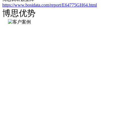
https://www.bosidata.com/report/E64775GH64.html
博思优势