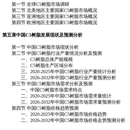
第一节 全球C5树脂市场调研
第二节 北美地区主要国家C5树脂市场概况
第三节 亚洲地区主要国家C5树脂市场概况
第四节 欧洲地区主要国家C5树脂市场概况
第五章
中国C5树脂发展现状及预测分析
第一节 中国C5树脂市场现状分析
第二节 中国C5树脂行业产量情况分析及预测
一、C5树脂总体产能规模
二、C5树脂生产区域分布
三、2020-2025年中国C5树脂行业产量统计分析
三、2026-2032年中国C5树脂行业产量预测分析
第三节 中国C5树脂市场需求分析及预测
一、中国C5树脂市场需求特点
二、2020-2025年中国C5树脂市场需求量统计
三、2026-2032年中国C5树脂市场需求量预测分析
第四节 中国C5树脂价格趋势预测
一、2020-2025年中国C5树脂市场价格趋势
二、2026-2032年中国C5树脂市场价格走势预测分析