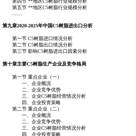
第四节 **地区C5树脂行业规模分析
第五节 **地区C5树脂行业规模分析
……
第九章
2020-2025年中国C5树脂进出口分析
第一节 C5树脂进口情况分析
第二节 C5树脂出口情况分析
第三节 影响C5树脂进出口因素分析
第十章
主要C5树脂生产企业及竞争格局
第一节 重点企业（一）
一、企业概况
二、企业竞争优势
三、企业C5树脂经营情况分析
四、企业投资策略
第二节 重点企业（二）
一、企业概况
二、企业竞争优势
三、企业C5树脂经营情况分析
四、企业投资策略