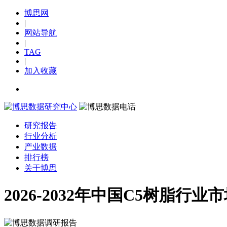
博思网
|
网站导航
|
TAG
|
加入收藏
研究报告
行业分析
产业数据
排行榜
关于博思
2026-2032年中国C5树脂