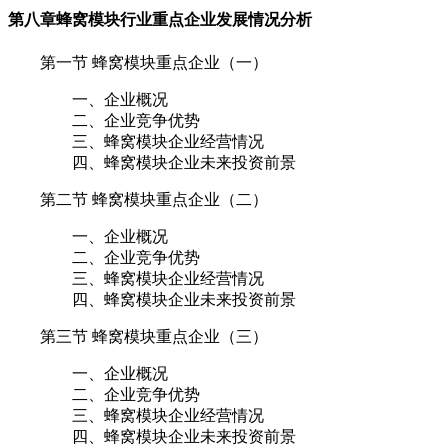
第八章
蜂窝模块行业重点企业发展情况分析
第一节 蜂窝模块重点企业（一）
一、企业概况
二、企业竞争优势
三、蜂窝模块企业经营情况
四、蜂窝模块企业未来投资前景
第二节 蜂窝模块重点企业（二）
一、企业概况
二、企业竞争优势
三、蜂窝模块企业经营情况
四、蜂窝模块企业未来投资前景
第三节 蜂窝模块重点企业（三）
一、企业概况
二、企业竞争优势
三、蜂窝模块企业经营情况
四、蜂窝模块企业未来投资前景