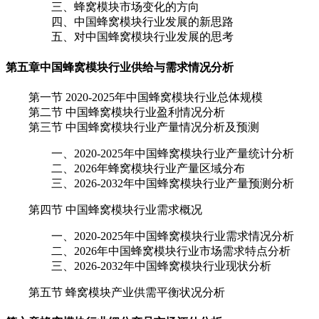
三、蜂窝模块市场变化的方向
四、中国蜂窝模块行业发展的新思路
五、对中国蜂窝模块行业发展的思考
第五章
中国蜂窝模块行业供给与需求情况分析
第一节 2020-2025年中国蜂窝模块行业总体规模
第二节 中国蜂窝模块行业盈利情况分析
第三节 中国蜂窝模块行业产量情况分析及预测
一、2020-2025年中国蜂窝模块行业产量统计分析
二、2026年蜂窝模块行业产量区域分布
三、2026-2032年中国蜂窝模块行业产量预测分析
第四节 中国蜂窝模块行业需求概况
一、2020-2025年中国蜂窝模块行业需求情况分析
二、2026年中国蜂窝模块行业市场需求特点分析
三、2026-2032年中国蜂窝模块行业现状分析
第五节 蜂窝模块产业供需平衡状况分析