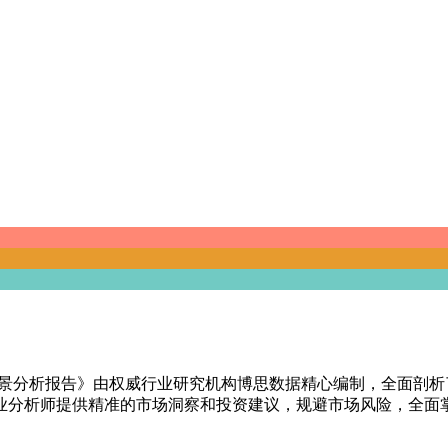
趋势前景分析报告》由权威行业研究机构博思数据精心编制，全面
业分析师提供精准的市场洞察和投资建议，规避市场风险，全面