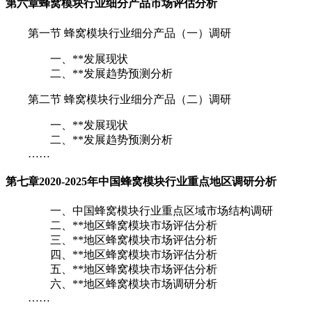
第六章
蜂窝模块行业细分产品市场评估分析
第一节 蜂窝模块行业细分产品（一）调研
一、**发展现状
二、**发展趋势预测分析
第二节 蜂窝模块行业细分产品（二）调研
一、**发展现状
二、**发展趋势预测分析
……
第七章
2020-2025年中国蜂窝模块行业重点地区调研分析
一、中国蜂窝模块行业重点区域市场结构调研
二、**地区蜂窝模块市场评估分析
三、**地区蜂窝模块市场评估分析
四、**地区蜂窝模块市场评估分析
五、**地区蜂窝模块市场评估分析
六、**地区蜂窝模块市场调研分析
……