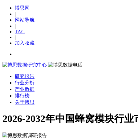
博思网
|
网站导航
|
TAG
|
加入收藏
研究报告
行业分析
产业数据
排行榜
关于博思
2026-2032年中国蜂窝模