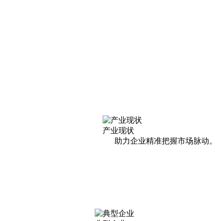
产业现状
助力企业精准把握市场脉动。