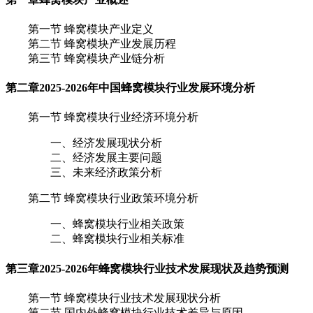
第一节 蜂窝模块产业定义
第二节 蜂窝模块产业发展历程
第三节 蜂窝模块产业链分析
第二章
2025-2026年中国蜂窝模块行业发展环境分析
第一节 蜂窝模块行业经济环境分析
一、经济发展现状分析
二、经济发展主要问题
三、未来经济政策分析
第二节 蜂窝模块行业政策环境分析
一、蜂窝模块行业相关政策
二、蜂窝模块行业相关标准
第三章
2025-2026年蜂窝模块行业技术发展现状及趋势预测
第一节 蜂窝模块行业技术发展现状分析
第二节 国内外蜂窝模块行业技术差异与原因