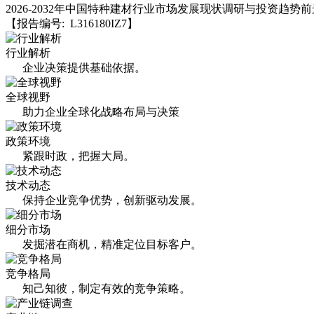
2026-2032年中国特种建材行业市场发展现状调研与投资趋势
【报告编号: L316180IZ7】
行业解析
企业决策提供基础依据。
全球视野
助力企业全球化战略布局与决策
政策环境
紧跟时政，把握大局。
技术动态
保持企业竞争优势，创新驱动发展。
细分市场
发掘潜在商机，精准定位目标客户。
竞争格局
知己知彼，制定有效的竞争策略。