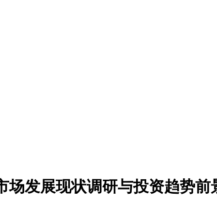
材行业市场发展现状调研与投资趋势