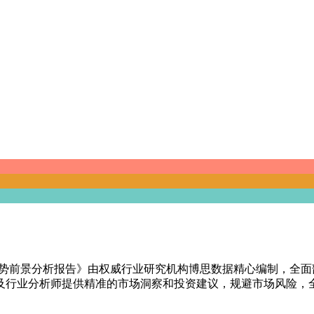
投资趋势前景分析报告》由权威行业研究机构博思数据精心编制，
及行业分析师提供精准的市场洞察和投资建议，规避市场风险，