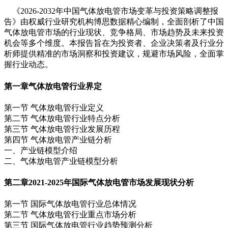
《2026-2032年中国气体放电管市场变革与投资策略调整报
告》由权威行业研究机构博思数据精心编制，全面剖析了中国
气体放电管市场的行业现状、竞争格局、市场趋势及未来投资
机会等多个维度。本报告旨在为投资者、企业决策者及行业分
析师提供精准的市场洞察和投资建议，规避市场风险，全面掌
握行业动态。
第一章
气体放电管行业界定
第一节 气体放电管行业定义
第二节 气体放电管行业特点分析
第三节 气体放电管行业发展历程
第四节 气体放电管产业链分析
一、产业链模型介绍
二、气体放电管产业链模型分析
第二章
2021-2025年国际气体放电管市场发展现状分析
第一节 国际气体放电管行业总体情况
第二节 气体放电管行业重点市场分析
第三节 国际气体放电管行业趋势预测分析