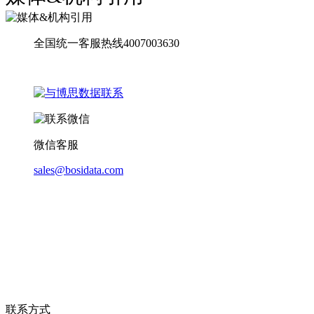
全国统一客服热线4007003630
微信客服
sales@bosidata.com
联系方式