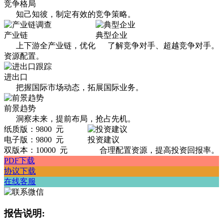
竞争格局
知己知彼，制定有效的竞争策略。
产业链
典型企业
上下游全产业链，优化
了解竞争对手、超越竞争对手。
资源配置。
进出口
把握国际市场动态，拓展国际业务。
前景趋势
洞察未来，提前布局，抢占先机。
纸质版：9800 元
电子版：9800 元
投资建议
双版本：10000 元
合理配置资源，提高投资回报率。
PDF下载
协议下载
在线客服
报告说明: