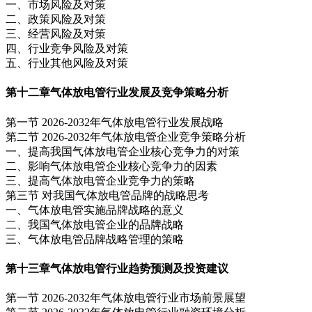
一、市场风险及对策
二、政策风险及对策
三、经营风险及对策
四、行业竞争风险及对策
五、行业其他风险及对策
第十二章
气体放电管行业发展及竞争策略分析
第一节 2026-2032年气体放电管行业发展战略
第二节 2026-2032年气体放电管企业竞争策略分析
一、提高我国气体放电管企业核心竞争力的对策
二、影响气体放电管企业核心竞争力的因素
三、提高气体放电管企业竞争力的策略
第三节 对我国气体放电管品牌的战略思考
一、气体放电管实施品牌战略的意义
二、我国气体放电管企业的品牌战略
三、气体放电管品牌战略管理的策略
第十三章
气体放电管行业趋势预测及投资建议
第一节 2026-2032年气体放电管行业市场前景展望