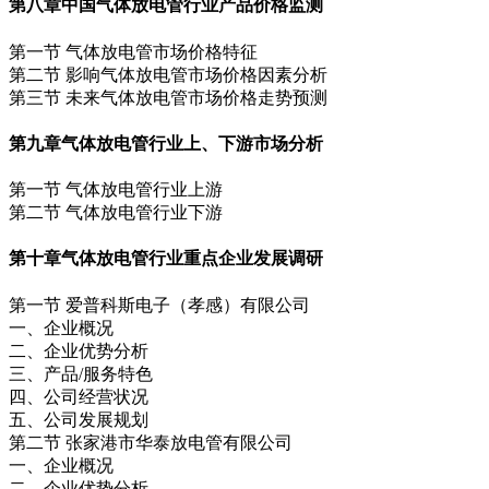
第八章
中国气体放电管行业产品价格监测
第一节 气体放电管市场价格特征
第二节 影响气体放电管市场价格因素分析
第三节 未来气体放电管市场价格走势预测
第九章
气体放电管行业上、下游市场分析
第一节 气体放电管行业上游
第二节 气体放电管行业下游
第十章
气体放电管行业重点企业发展调研
第一节 爱普科斯电子（孝感）有限公司
一、企业概况
二、企业优势分析
三、产品/服务特色
四、公司经营状况
五、公司发展规划
第二节 张家港市华泰放电管有限公司
一、企业概况
二、企业优势分析