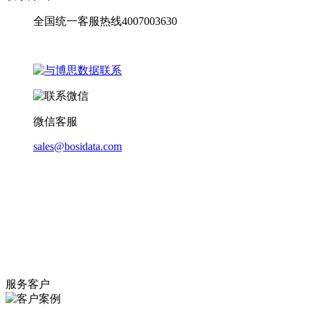
全国统一客服热线4007003630
微信客服
sales@bosidata.com
服务客户