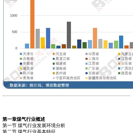
第一章煤气行业概述
第一节 煤气行业发展环境分析
第二节 煤气行业基本特征