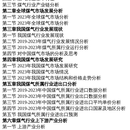
第三节 煤气行业产业链分析
第二章全球煤气市场发展分析
第一节 2023年全球煤气市场分析
第二节 2023年全球煤气市场分析
第三章我国煤气行业发展现状
第一节 我国煤气行业发展现状
第二节 2019-2023年煤气行业发展情况分析
第三节 2019-2023年煤气所属行业运行分析
第四节 对中国煤气市场的分析及思考
第四章我国煤气市场发展研究
第一节 2023年我国煤气市场发展研究
第二节 2023年我国煤气市场情况
第三节 2023年我国煤气市场结构和价格走势分析
第五章我国煤气所属行业进出口分析
第一节 2019-2023年中国煤气所属行业进口数据分析
第二节 2019-2023年中国煤气所属行业出口数据分析
第三节 2019-2023年中国煤气所属行业进出口平均单价分析
第四节 2019-2023年中国煤气所属行业进出口国家及地区分析
第五节 我国煤气所属行业进出口预测
第六章煤气行业上下游产业分析
第一节 上游产业分析