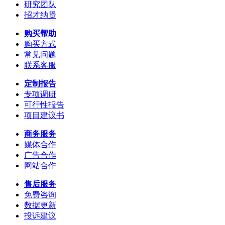
研究团队
招才纳贤
购买帮助
购买方式
常见问题
联系客服
定制报告
专项调研
可行性报告
项目建议书
商务服务
媒体合作
广告合作
网站合作
售后服务
免费咨询
数据更新
投诉建议