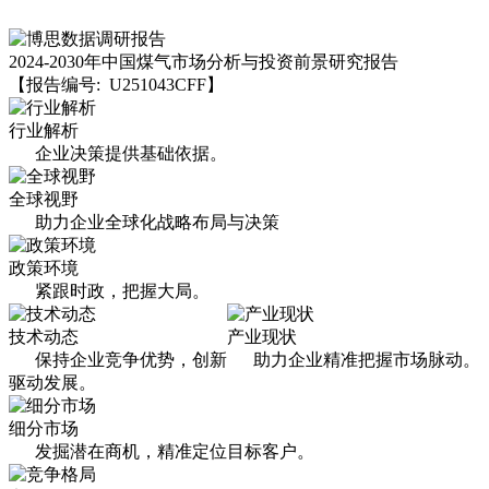
2024-2030年中国煤气市场分析与投资前景研究报告
【报告编号: U251043CFF】
行业解析
企业决策提供基础依据。
全球视野
助力企业全球化战略布局与决策
政策环境
紧跟时政，把握大局。
技术动态
产业现状
保持企业竞争优势，创新
助力企业精准把握市场脉动。
驱动发展。
细分市场
发掘潜在商机，精准定位目标客户。