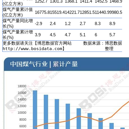
1252.7
1301.3
1368.1
1411.4
1452.5
1468.9
(亿立方米)
煤气产量累计值
16775.8
15519.4
14221.7
12851.5
11440.9
9980.5
(亿立方米)
煤气产量同比增
-2.9
2.4
1.2
2.7
8.3
8.9
长(%)
煤气产量累计增
3.9
4.5
4.7
5.1
6
5.7
长(%)
更多数据请关注【博思数据官方网站
数据来源：博思数据
http://www.bosidata.com】
整理