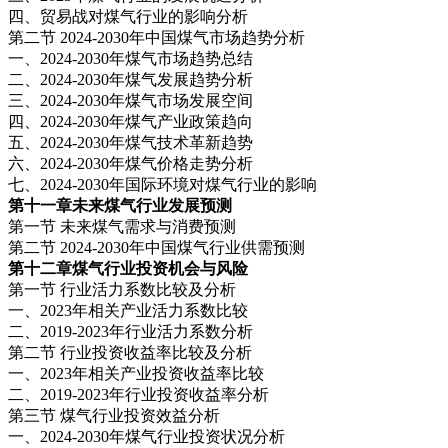
四、贸易战对煤气行业的影响分析
第二节 2024-2030年中国煤气市场趋势分析
一、2024-2030年煤气市场趋势总结
二、2024-2030年煤气发展趋势分析
三、2024-2030年煤气市场发展空间
四、2024-2030年煤气产业政策趋向
五、2024-2030年煤气技术革新趋势
六、2024-2030年煤气价格走势分析
七、2024-2030年国际环境对煤气行业的影响
第十一章未来煤气行业发展预测
第一节 未来煤气需求与消费预测
第二节 2024-2030年中国煤气行业供需预测
第十二章煤气行业投资机会与风险
第一节 行业活力系数比较及分析
一、2023年相关产业活力系数比较
二、2019-2023年行业活力系数分析
第二节 行业投资收益率比较及分析
一、2023年相关产业投资收益率比较
二、2019-2023年行业投资收益率分析
第三节 煤气行业投资效益分析
一、2024-2030年煤气行业投资状况分析