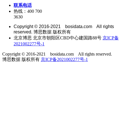
联系电话
热线：400 700
3630
Copyright © 2016-2021 bosidata.com All rights
reserved. 博思数据 版权所有
北京博思 北京市朝阳区CBD中心建国路88号
京ICP备
2021002277号-1
Copyright © 2016-2021 bosidata.com All rights reserved.
博思数据 版权所有
京ICP备2021002277号-1