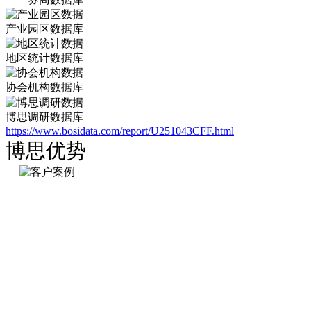
产业园区数据库
地区统计数据库
协会机构数据库
博思调研数据库
https://www.bosidata.com/report/U251043CFF.html
博思优势