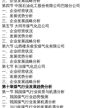
三、企业发展战略分析
第四节 中国石油化工股份有限公司巴陵分公司
一、企业经营状况
二、发展优势分析
三、企业发展战略分析
第五节 大同市煤气化总公司
一、企业经营状况
二、发展优势分析
三、企业发展战略分析
第六节 山西楼东俊安煤气化有限公司
一、企业经营状况
二、发展优势分析
三、企业发展战略分析
第七节 长治煤气化总公司
一、企业经营状况
二、发展优势分析
三、企业发展战略分析
第十章煤气行业发展趋势分析
第一节 我国煤气行业前景与机遇分析
一、我国煤气行业趋势预测
二、我国煤气行业发展机遇分析
三、2023年煤气行业的发展机遇分析