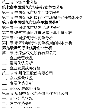
第二节 下游产业分析
第七章中国煤气市场运行竞争力分析
第一节 中国煤气市场生产能力分析
第二节 中国煤气所属行业市场综合经济指标分析
第八章中国煤气市场竞争格局分析
第一节 中国煤气市场发展现状分析
第二节 煤气市场区域市场需求集中度比较
第三节 中国煤气行业竞争分析
第四节 未来影响行业竞争格局的因素分析
第九章煤气行业优势企业分析
第一节 太原煤气化股份有限公司
一、企业经营状况
二、发展优势分析
三、企业发展战略分析
第二节 柳州化工股份有限公司
一、企业经营状况
二、发展优势分析
三、企业发展战略分析
第三节 岳阳中石化壳牌煤气化有限公司
一、企业经营状况
二、发展优势分析