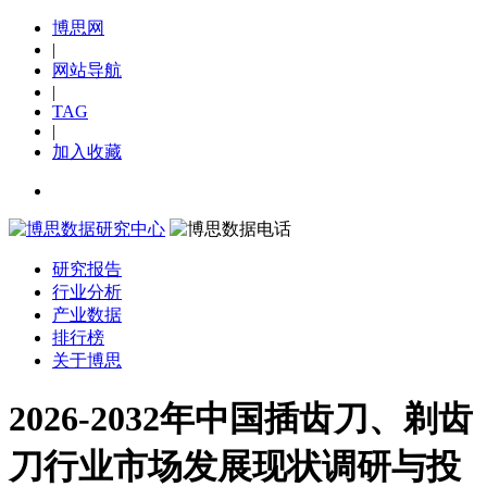
博思网
|
网站导航
|
TAG
|
加入收藏
研究报告
行业分析
产业数据
排行榜
关于博思
2026-2032年中国插齿刀、剃齿
刀行业市场发展现状调研与投