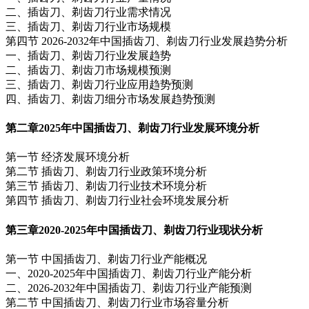
二、插齿刀、剃齿刀行业需求情况
三、插齿刀、剃齿刀行业市场规模
第四节 2026-2032年中国插齿刀、剃齿刀行业发展趋势分析
一、插齿刀、剃齿刀行业发展趋势
二、插齿刀、剃齿刀市场规模预测
三、插齿刀、剃齿刀行业应用趋势预测
四、插齿刀、剃齿刀细分市场发展趋势预测
第二章
2025年中国插齿刀、剃齿刀行业发展环境分析
第一节 经济发展环境分析
第二节 插齿刀、剃齿刀行业政策环境分析
第三节 插齿刀、剃齿刀行业技术环境分析
第四节 插齿刀、剃齿刀行业社会环境发展分析
第三章
2020-2025年中国插齿刀、剃齿刀行业现状分析
第一节 中国插齿刀、剃齿刀行业产能概况
一、2020-2025年中国插齿刀、剃齿刀行业产能分析
二、2026-2032年中国插齿刀、剃齿刀行业产能预测
第二节 中国插齿刀、剃齿刀行业市场容量分析