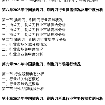
第八章
2025年中国插齿刀、剃齿刀行业供需情况及集中度分析
第一节 插齿刀、剃齿刀行业发展状况
一、插齿刀、剃齿刀行业市场供给分析
二、插齿刀、剃齿刀行业市场需求分析
三、插齿刀、剃齿刀行业市场规模分析
第二节 插齿刀、剃齿刀行业集中度分析
一、行业市场区域分布情况
二、行业市场集中度情况
三、行业企业集中度分析
第九章
2025年中国插齿刀、剃齿刀市场运行情况
第一节 行业最新动态分析
一、行业相关动态概述
二、行业发展热点聚焦
第二节 行业品牌现状分析
第十章
2025年中国插齿刀、剃齿刀所属行业主要数据监测分析