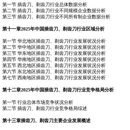
第一节 插齿刀、剃齿刀行业总体数据分析
第二节 插齿刀、剃齿刀行业不同规模企业数据分析
第三节 插齿刀、剃齿刀行业不同所有制企业数据分析
第十一章
2025年中国插齿刀、剃齿刀行业区域分析
第一节 华北地区插齿刀、剃齿刀行业发展状况分析
第二节 华中地区插齿刀、剃齿刀行业发展状况分析
第三节 华东地区插齿刀、剃齿刀行业发展状况分析
第四节 华南地区插齿刀、剃齿刀行业发展状况分析
第五节 西北地区插齿刀、剃齿刀行业发展状况分析
第六节 东北地区插齿刀、剃齿刀行业发展状况分析
第七节 西南地区插齿刀、剃齿刀行业发展状况分析
第十二章
2025年中国插齿刀、剃齿刀行业竞争格局分析
第一节 行业总体市场竞争状况分析
第二节 插齿刀、剃齿刀行业竞争格局综述
第十三章
插齿刀、剃齿刀主要企业发展概述