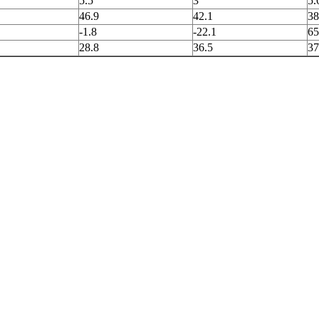
5.5
3
5.
46.9
42.1
38
-1.8
-22.1
65
28.8
36.5
37