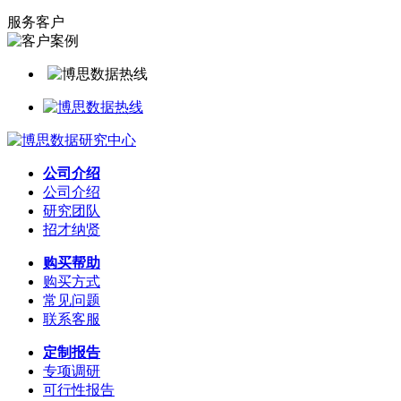
服务客户
公司介绍
公司介绍
研究团队
招才纳贤
购买帮助
购买方式
常见问题
联系客服
定制报告
专项调研
可行性报告