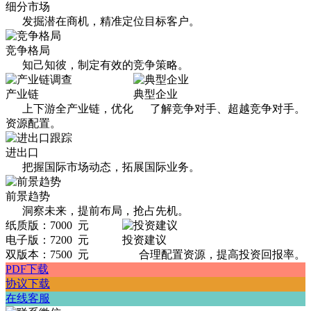
细分市场
发掘潜在商机，精准定位目标客户。
竞争格局
知己知彼，制定有效的竞争策略。
产业链
典型企业
上下游全产业链，优化
了解竞争对手、超越竞争对手。
资源配置。
进出口
把握国际市场动态，拓展国际业务。
前景趋势
洞察未来，提前布局，抢占先机。
纸质版：7000 元
电子版：7200 元
投资建议
双版本：7500 元
合理配置资源，提高投资回报率。
PDF下载
协议下载
在线客服