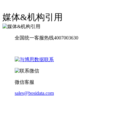
媒体&机构引用
全国统一客服热线4007003630
微信客服
sales@bosidata.com