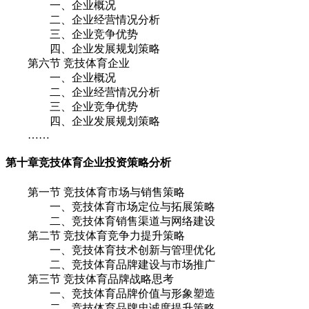
一、企业概况
二、企业经营情况分析
三、企业竞争优势
四、企业发展规划策略
第六节 竞技体育企业
一、企业概况
二、企业经营情况分析
三、企业竞争优势
四、企业发展规划策略
……
第十章
竞技体育企业投资策略分析
第一节 竞技体育市场与销售策略
一、竞技体育市场定位与拓展策略
二、竞技体育销售渠道与网络建设
第二节 竞技体育竞争力提升策略
一、竞技体育技术创新与管理优化
二、竞技体育品牌建设与市场推广
第三节 竞技体育品牌战略思考
一、竞技体育品牌价值与形象塑造
二、竞技体育品牌忠诚度提升策略