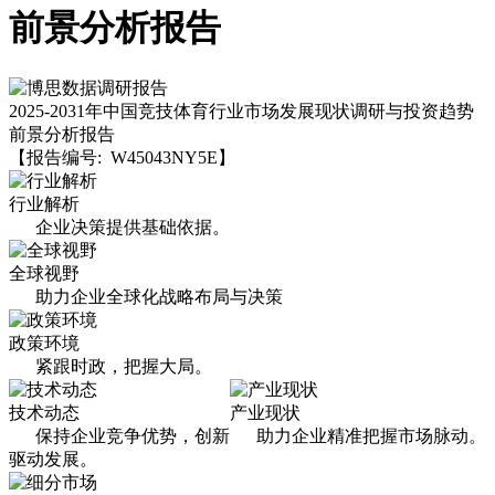
前景分析报告
2025-2031年中国竞技体育行业市场发展现状调研与投资趋势
前景分析报告
【报告编号: W45043NY5E】
行业解析
企业决策提供基础依据。
全球视野
助力企业全球化战略布局与决策
政策环境
紧跟时政，把握大局。
技术动态
产业现状
保持企业竞争优势，创新
助力企业精准把握市场脉动。
驱动发展。