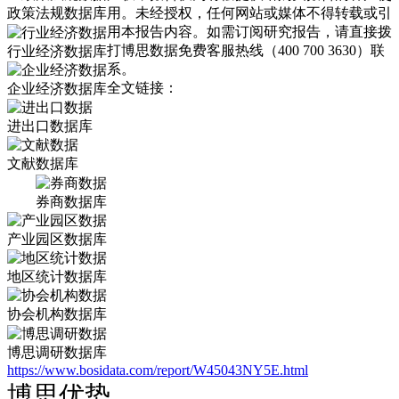
政策法规数据库
用。未经授权，任何网站或媒体不得转载或引
用本报告内容。如需订阅研究报告，请直接拨
打博思数据免费客服热线（400 700 3630）联
行业经济数据库
系。
全文链接：
企业经济数据库
进出口数据库
文献数据库
券商数据库
产业园区数据库
地区统计数据库
协会机构数据库
博思调研数据库
https://www.bosidata.com/report/W45043NY5E.html
博思优势