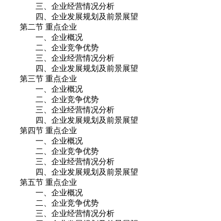
三、企业经营情况分析
四、企业发展规划及前景展望
第二节 重点企业
一、企业概况
二、企业竞争优势
三、企业经营情况分析
四、企业发展规划及前景展望
第三节 重点企业
一、企业概况
二、企业竞争优势
三、企业经营情况分析
四、企业发展规划及前景展望
第四节 重点企业
一、企业概况
二、企业竞争优势
三、企业经营情况分析
四、企业发展规划及前景展望
第五节 重点企业
一、企业概况
二、企业竞争优势
三、企业经营情况分析