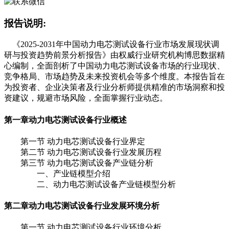
报告说明:
《2025-2031年中国动力电芯测试设备行业市场发展现状调
研与投资趋势前景分析报告》由权威行业研究机构博思数据精
心编制，全面剖析了中国动力电芯测试设备市场的行业现状、
竞争格局、市场趋势及未来投资机会等多个维度。本报告旨在
为投资者、企业决策者及行业分析师提供精准的市场洞察和投
资建议，规避市场风险，全面掌握行业动态。
第一章
动力电芯测试设备行业概述
第一节 动力电芯测试设备行业界定
第二节 动力电芯测试设备行业发展历程
第三节 动力电芯测试设备产业链分析
一、产业链模型介绍
二、动力电芯测试设备产业链模型分析
第二章
动力电芯测试设备行业发展环境分析
第一节 动力电芯测试设备行业环境分析