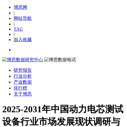
博思网
|
网站导航
|
TAG
|
加入收藏
研究报告
行业分析
产业数据
排行榜
关于博思
2025-2031年中国动力电芯测试
设备行业市场发展现状调研与