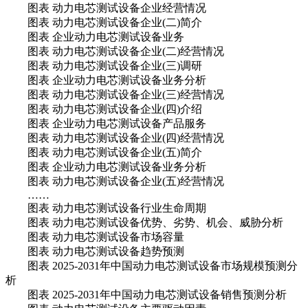
图表 动力电芯测试设备企业经营情况
图表 动力电芯测试设备企业(二)简介
图表 企业动力电芯测试设备业务
图表 动力电芯测试设备企业(二)经营情况
图表 动力电芯测试设备企业(三)调研
图表 企业动力电芯测试设备业务分析
图表 动力电芯测试设备企业(三)经营情况
图表 动力电芯测试设备企业(四)介绍
图表 企业动力电芯测试设备产品服务
图表 动力电芯测试设备企业(四)经营情况
图表 动力电芯测试设备企业(五)简介
图表 企业动力电芯测试设备业务分析
图表 动力电芯测试设备企业(五)经营情况
……
图表 动力电芯测试设备行业生命周期
图表 动力电芯测试设备优势、劣势、机会、威胁分析
图表 动力电芯测试设备市场容量
图表 动力电芯测试设备趋势预测
图表 2025-2031年中国动力电芯测试设备市场规模预测分
析
图表 2025-2031年中国动力电芯测试设备销售预测分析