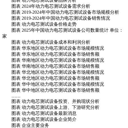
图表 动力电芯测试设备品牌分析
图表 2024年动力电芯测试设备需求分析
图表 2019-2024年中国动力电芯测试设备市场规模分析
图表 2019-2024年中国动力电芯测试设备销售情况
图表 动力电芯测试设备价格走势
图表 2025年中国动力电芯测试设备公司数量统计 单位：
家
图表 动力电芯测试设备成本和利润分析
图表 华东地区动力电芯测试设备市场规模情况
图表 华东地区动力电芯测试设备市场销售额
图表 华南地区动力电芯测试设备市场规模情况
图表 华南地区动力电芯测试设备市场销售额
图表 华北地区动力电芯测试设备市场规模情况
图表 华北地区动力电芯测试设备市场销售额
图表 华中地区动力电芯测试设备市场规模情况
图表 华中地区动力电芯测试设备市场销售额
……
图表 动力电芯测试设备投资、并购现状分析
图表 动力电芯测试设备上游、下游研究分析
图表 动力电芯测试设备最新消息
图表 动力电芯测试设备企业简介
图表 企业主要业务