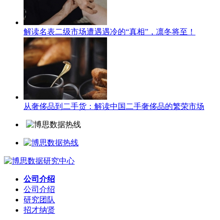
解读名表二级市场遭遇遇冷的“真相”，凛冬将至！
从奢侈品到二手货：解读中国二手奢侈品的繁荣市场
公司介绍
公司介绍
研究团队
招才纳贤