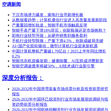
空调新闻
下沉市场潜力爆发，家电行业寻新增长极
从数据看趋势：计算机通信行业进入高质量发展新阶段
产量重回增长轨道，智能手机市场触底反弹
智能手表产量下滑18%背后：创新瓶颈还是市场饱和？
彩电行业转型升级：从硬件销售到服务盈利
手机行业转型阵痛：产量下滑4.5%，创新成破局关键
AI+国产化双轮驱动，微型计算机行业迎来新机遇
中国计算机整机产量破1.79亿台！2025上半年同比增长
8.2%
智能洗衣机迎爆发期：健康除菌、AI互联成消费新宠
智能空调渗透率将破50%，AI技术成行业新引擎
深度分析报告：
2026-2032年中国滑雪装备市场供需分析及投资前景研究
报告
2026-2032年中国环己烷溶剂行业市场发展现状调研与投
资趋势前景分析报告
2026-2032年中国吡咯烷酮溶剂行业市场发展现状调研与