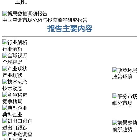
工具。
中国空调市场分析与投资前景研究报告
报告主要内容
行业解析
全球视野
产业现状
政策环境
技术动态
竞争格局
细分市场
典型企业
进出口跟踪
前景趋势