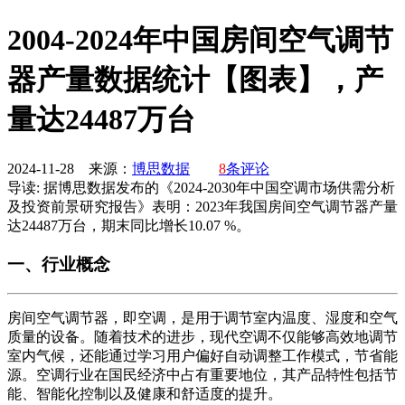
2004-2024年中国房间空气调节
器产量数据统计【图表】，产
量达24487万台
2024-11-28 来源：
博思数据
8
条评论
导读:
据博思数据发布的《2024-2030年中国空调市场供需分析
及投资前景研究报告》表明：2023年我国房间空气调节器产量
达24487万台，期末同比增长10.07 %。
一、行业概念
房间空气调节器，即空调，是用于调节室内温度、湿度和空气
质量的设备。随着技术的进步，现代空调不仅能够高效地调节
室内气候，还能通过学习用户偏好自动调整工作模式，节省能
源。空调行业在国民经济中占有重要地位，其产品特性包括节
能、智能化控制以及健康和舒适度的提升。