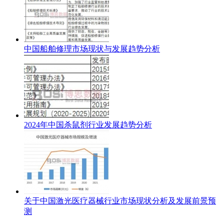
中国船舶修理市场现状与发展趋势分析
2024年中国杀鼠剂行业发展趋势分析
关于中国激光医疗器械行业市场现状分析及发展前景预
测