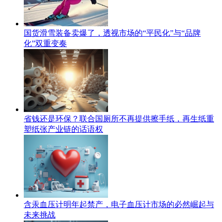
国货滑雪装备卖爆了，透视市场的“平民化”与“品牌
化”双重变奏
省钱还是环保？联合国厕所不再提供擦手纸，再生纸重
塑纸张产业链的话语权
含汞血压计明年起禁产，电子血压计市场的必然崛起与
未来挑战