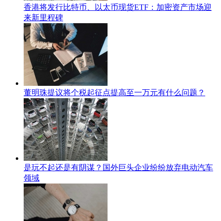
香港将发行比特币、以太币现货ETF：加密资产市场迎
来新里程碑
董明珠提议将个税起征点提高至一万元有什么问题？
是玩不起还是有阴谋？国外巨头企业纷纷放弃电动汽车
领域