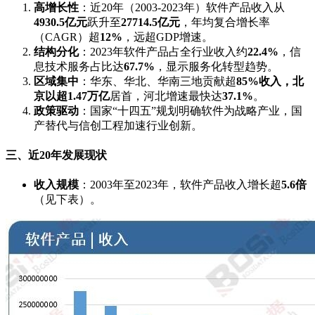
高增长性
：近20年（2003-2023年）软件产品收入从
4930.5亿元
跃升至
27714.5亿元
，年均复合增长率
（CAGR）超
12%
，远超GDP增速。
结构分化
：2023年软件产品占全行业收入约
22.4%
，信
息技术服务占比达
67.7%
，显示服务化转型趋势。
区域集中
：华东、华北、华南三地贡献超
85%
收入，北
京以超
1.47万亿
居首，河北增速最快达
37.1%
。
政策驱动
：国家“十四五”规划明确软件为战略产业，国
产替代与信创工程加速行业创新。
三、近20年发展现状
收入规模
：2003年至2023年，软件产品收入增长超
5.6倍
（见下表）。