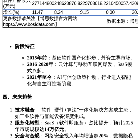
软件产品收入
277144800
248629876.8
229703618.2
210450057.4
20
(万元)
增长(%)
11.47
8.24
9.15
0.90
20
更多数据请关注【博思数据官方网站
数据来源：博
https://www.bosidata.com】
阶段特征
：
2015年前
：基础软件国产化起步，外资主导市场。
2016-2020年
：云计算与移动互联网爆发，SaaS模
式兴起。
2021年至今
：AI与信创政策推动，行业进入智能
化与自主可控新阶段。
四、未来趋势
技术融合
：“软件+硬件+算法”一体化解决方案成主流，
如工业软件与智能设备深度集成。
服务化转型
：SaaS（软件即服务）占比提升，预计2025
年市场规模达
14万亿元
。
安全与合规
：网络安全投入年均增速超
20%
，数据隐私