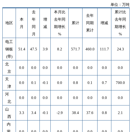
单位：万吨
去
本月比
累计比
去年
本
年
增
去年同
去年同
地区
累计
同期
增减
月
同
减
期增长
期增长
累计
月
%
%
电工
钢板
51.4
47.5
3.9
8.2
571.7
460.0
111.7
24.3
(
带
)
北
0.0
0.0
0.0
0.0
0.0
0.0
0.0
0.0
京
天
0.0
0.1
-0.1
0.0
0.8
0.1
0.7
700.0
津
河
0.0
0.0
0.0
0.0
0.0
0.0
0.0
0.0
北
山
3.3
3.4
-0.1
-2.9
38.4
37.6
0.8
2.1
西
内
蒙
0.0
0.0
0.0
0.0
0.0
0.0
0.0
0.0