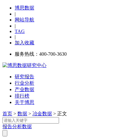
博思数据
|
网站导航
|
TAG
|
加入收藏
服务热线：400-700-3630
研究报告
行业分析
产业数据
排行榜
关于博思
首页
>
数据
>
冶金数据
> 正文
报告
分析
数据