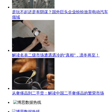
是玩不起还是有阴谋？国外巨头企业纷纷放弃电动汽车
领域
解读名表二级市场遭遇遇冷的“真相”，凛冬将至！
从奢侈品到二手货：解读中国二手奢侈品的繁荣市场