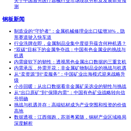
关于中国激光医疗器械行业市场现状分析及发展前景预
测
钢板新闻
制造业的“守护者”：金属机械修理业出口猛增38%，隐
形赛道驶入快车道
行业洗牌在即，金属制品业集中度提升蕴含何种机遇？
“双碳”目标下的金属争夺战：中国有色金属业的挑战与
机遇
内需疲软下的韧性：透视黑色金属出口数据的三重玄机
内需承压，外需开花：非金属矿物制品业的挑战与机遇
从“卖资源”到“卖服务”：中国矿业出海模式迎来战略升
级
小步回暖：从出口数据看非金属矿采选业的韧性与挑战
从“出口原矿”到“保障内需”：中国有色矿业战略转向信
号明确
挑战与机遇并存：高端铝材成为产业突围和投资的价值
高地
数据透视：江西领跑，苏浙粤紧随，铜材产业区域格局
深度解析