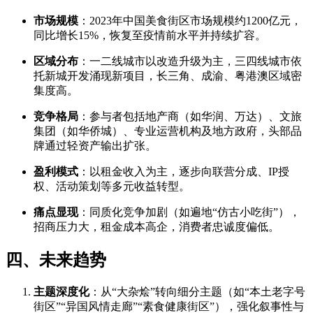
市场规模
：2023年中国美食街区市场规模约1200亿元，
同比增长15%，恢复至疫情前水平并持续扩容。
区域分布
：一二线城市以改造升级为主，三四线城市依
托新城开发涌现新项目，长三角、成渝、粤港澳区域密
集度高。
竞争格局
：参与者包括地产商（如华润、万达）、文旅
集团（如华侨城）、专业运营机构及地方政府，头部品
牌通过轻资产输出扩张。
盈利模式
：以租金收入为主，逐步向联营分成、IP授
权、活动策划等多元收益转型。
痛点显现
：同质化竞争加剧（如遍地“仿古小吃街”），
招商压力大，租金成本高企，消费者忠诚度偏低。
四、未来趋势
主题深度化
：从“大杂烩”转向细分主题（如“本土老字号
街区”“异国风情走廊”“素食健康街区”），强化叙事性与