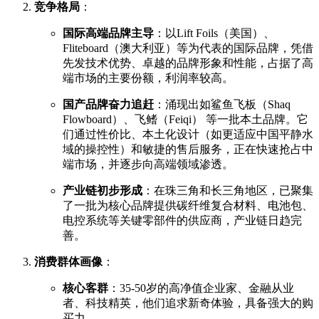
竞争格局
：
国际高端品牌主导
：以Lift Foils（美国）、
Fliteboard（澳大利亚）等为代表的国际品牌，凭借
先发技术优势、卓越的品牌形象和性能，占据了高
端市场的主要份额，利润率较高。
国产品牌奋力追赶
：涌现出如鲨鱼飞板（Shaq
Flowboard）、飞鳍（Feiqi） 等一批本土品牌。它
们通过性价比、本土化设计（如更适应中国平静水
域的操控性）和敏捷的售后服务，正在快速抢占中
端市场，并逐步向高端领域渗透。
产业链初步形成
：在珠三角和长三角地区，已聚集
了一批为核心品牌提供碳纤维复合材料、电池包、
电控系统等关键零部件的供应商，产业链日趋完
善。
消费群体画像
：
核心客群
：35-50岁的高净值企业家、金融从业
者、科技精英，他们追求新奇体验，具备强大的购
买力。