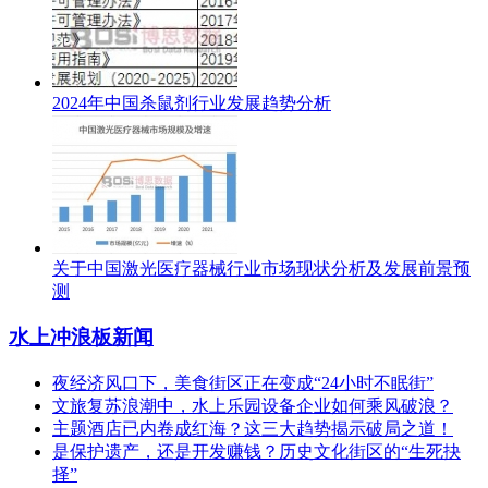
2024年中国杀鼠剂行业发展趋势分析
关于中国激光医疗器械行业市场现状分析及发展前景预
测
水上冲浪板新闻
夜经济风口下，美食街区正在变成“24小时不眠街”
文旅复苏浪潮中，水上乐园设备企业如何乘风破浪？
主题酒店已内卷成红海？这三大趋势揭示破局之道！
是保护遗产，还是开发赚钱？历史文化街区的“生死抉
择”