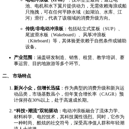
池、电机和水下翼片提供动力，无需依赖海浪或船
只拖拽，可在任何平静水域（如湖泊、水库、江
河）滑行，代表了该领域的消费升级方向。
传统/非电动冲浪板
：包括站立式桨板（SUP）、
尾波滑水板（Wakeboard）、风筝冲浪板
（Kiteboard）等，其体验更依赖于自然条件或辅助
设备。
产业范围
：涵盖研发制造、销售、租赁、教学培训、赛
事运营、目的地旅游等多个环节。
二、 市场特点
新兴小众，但增长迅猛
：作为典型的消费升级和新兴运
动品类，市场基数虽小，但年复合增长率（CAGR）预
计保持在30%以上，处于高速成长期。
“科技+潮流”双轮驱动
：电动冲浪板融合了流体力学、
材料科学、电控技术，其科技属性强烈。同时，它作为
一种时尚、酷炫的社交符号，深受高净值人群和年轻潮
流人士追捧。