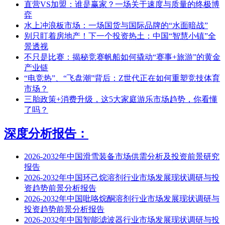
直营VS加盟：谁是赢家？一场关于速度与质量的终极博
弈
水上冲浪板市场：一场国货与国际品牌的“水面暗战”
别只盯着房地产！下一个投资热土：中国“智慧小镇”全
景透视
不只是比赛：揭秘竞赛帆船如何撬动“赛事+旅游”的黄金
产业链
“电竞热”、“飞盘潮”背后：Z世代正在如何重塑竞技体育
市场？
三胎政策+消费升级，这5大家庭游乐市场趋势，你看懂
了吗？
深度分析报告：
2026-2032年中国滑雪装备市场供需分析及投资前景研究
报告
2026-2032年中国环己烷溶剂行业市场发展现状调研与投
资趋势前景分析报告
2026-2032年中国吡咯烷酮溶剂行业市场发展现状调研与
投资趋势前景分析报告
2026-2032年中国智能滤波器行业市场发展现状调研与投