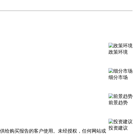
政策环境
细分市场
前景趋势
投资建议
提供给购买报告的客户使用。未经授权，任何网站或