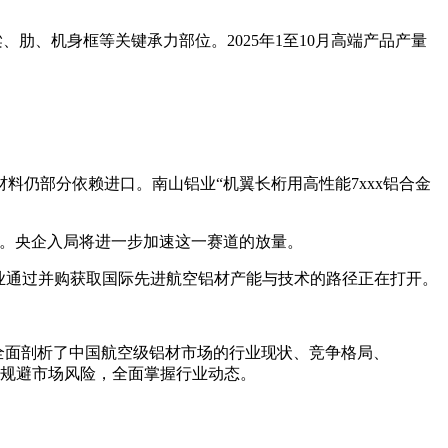
翼梁、肋、机身框等关键承力部位
。2025年1至10月高端产品产量
键材料仍部分依赖进口
。南山铝业“机翼长桁用高性能7xxx铝合金
。央企入局将进一步加速这一赛道的放量
。
业通过并购获取国际先进航空铝材产能与技术的路径正在打开
。
全面剖析了中国航空级铝材市场的行业现状、竞争格局、
规避市场风险，全面掌握行业动态。