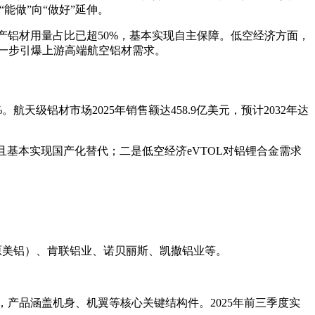
能做”向“做好”延伸。
产铝材用量占比已超50%，基本实现自主保障
。
低空经济
方面，
一步引爆上游高端航空铝材需求
。
%
。航天级铝材市场2025年销售额达458.9亿美元，预计2032年达
，且基本实现国产化替代
；二是低空经济eVTOL对铝锂合金需求
原美铝）、肯联铝业、诺贝丽斯、凯撒铝业等
。
列，产品涵盖机身、机翼等核心关键结构件
。2025年前三季度实