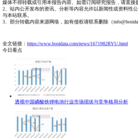
媒体不得转载或引用本报告内容。如需订阅研究报告，请直接拨打博思
2、站内公开发布的资讯、分析等内容允许以新闻性或资料性
与本站联系。
3、部分转载内容来源网络，如有侵权请联系删除（info@bosida
全文链接：
https://www.bosidata.com/news/1671982RYU.html
今日看点
透视中国磷酸铁锂电池行业市场现状与竞争格局分析