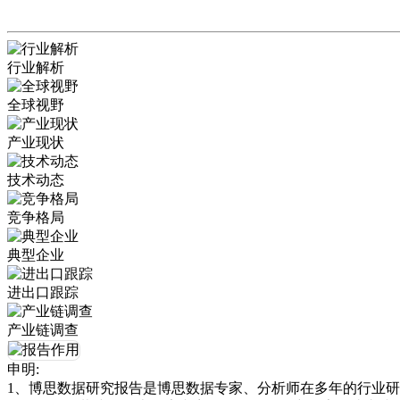
行业解析
全球视野
产业现状
技术动态
竞争格局
典型企业
进出口跟踪
产业链调查
申明:
1、博思数据研究报告是博思数据专家、分析师在多年的行业