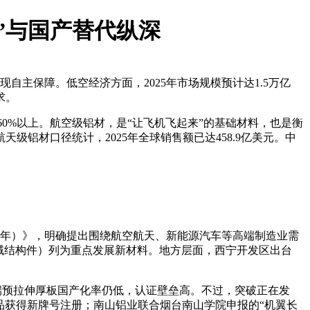
”与国产替代纵深
实现自主保障。低空经济方面，2025年市场规模预计达1.5万亿
求。
0%以上
。航空级铝材，是“让飞机飞起来”的基础材料，也是衡
天级铝材口径统计，2025年全球销售额已达458.9亿美元
。中
027年）》，明确提出围绕航空航天、新能源汽车等高端制造业需
域结构件）列为重点发展新材料
。地方层面，西宁开发区出台
高端预拉伸厚板国产化率仍低，认证壁垒高
。不过，突破正在发
品获得新牌号注册
；南山铝业联合烟台南山学院申报的“机翼长