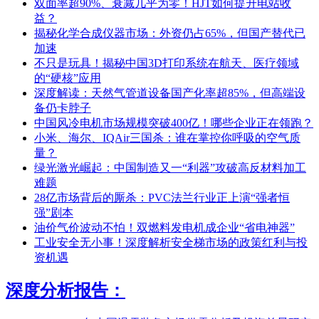
双面率超90%、衰减几乎为零！HJT如何提升电站收
益？
揭秘化学合成仪器市场：外资仍占65%，但国产替代已
加速
不只是玩具！揭秘中国3D打印系统在航天、医疗领域
的“硬核”应用
深度解读：天然气管道设备国产化率超85%，但高端设
备仍卡脖子
中国风冷电机市场规模突破400亿！哪些企业正在领跑？
小米、海尔、IQAir三国杀：谁在掌控你呼吸的空气质
量？
绿光激光崛起：中国制造又一“利器”攻破高反材料加工
难题
28亿市场背后的厮杀：PVC法兰行业正上演“强者恒
强”剧本
油价气价波动不怕！双燃料发电机成企业“省电神器”
工业安全无小事！深度解析安全梯市场的政策红利与投
资机遇
深度分析报告：