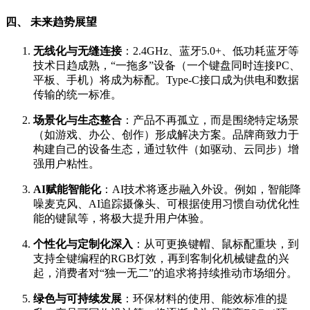
四、 未来趋势展望
无线化与无缝连接
：2.4GHz、蓝牙5.0+、低功耗蓝牙等
技术日趋成熟，“一拖多”设备（一个键盘同时连接PC、
平板、手机）将成为标配。Type-C接口成为供电和数据
传输的统一标准。
场景化与生态整合
：产品不再孤立，而是围绕特定场景
（如游戏、办公、创作）形成解决方案。品牌商致力于
构建自己的设备生态，通过软件（如驱动、云同步）增
强用户粘性。
AI赋能智能化
：AI技术将逐步融入外设。例如，智能降
噪麦克风、AI追踪摄像头、可根据使用习惯自动优化性
能的键鼠等，将极大提升用户体验。
个性化与定制化深入
：从可更换键帽、鼠标配重块，到
支持全键编程的RGB灯效，再到客制化机械键盘的兴
起，消费者对“独一无二”的追求将持续推动市场细分。
绿色与可持续发展
：环保材料的使用、能效标准的提