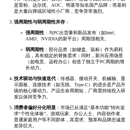
是雷柏、达尔优、AOC、明基等知名国产品牌；塔基则
是大量白牌或区域性小厂商，竞争异常激烈。
强周期性与弱周期性并存
：
强周期性
：与PC出货量和新品发布（如Intel、
AMD、NVIDIA的新平台）周期强相关。
弱周期性
：部分品类（如键盘、鼠标）作为易耗
品，具有稳定的替换需求；同时，新兴应用场景
（如电竞、远程办公）创造了独立于PC周期的增
长动力。
技术驱动与快速迭代
：传感器、微动开关、机械轴、显
示面板、连接技术（如无线、Type-C）的进步是产品升
级的核心驱动力。产品生命周期短，厂商需持续投入研
发以保持竞争力。
消费者偏好分化明显
：市场已从满足“基本功能”转向追
求“个性化体验”。游戏玩家、办公人士、内容创作者、
普通家庭用户等不同群体，其需求、预算和品牌忠诚度
差异巨大。