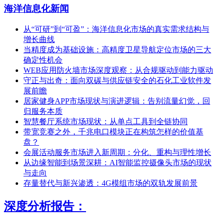
海洋信息化新闻
从“可研”到“可盈”：海洋信息化市场的真实需求结构与
增长曲线
当精度成为基础设施：高精度卫星导航定位市场的三大
确定性机会
WEB应用防火墙市场深度观察：从合规驱动到能力驱动
守正与出奇：面向双碳与供应链安全的石化工业软件发
展前瞻
居家健身APP市场现状与演进逻辑：告别流量幻觉，回
归服务本质
智慧餐厅系统市场现状：从单点工具到全链协同
带宽竞赛之外，千兆电口模块正在构筑怎样的价值基
盘？
会展活动服务市场进入新周期：分化、重构与理性增长
从边缘智能到场景深耕：AI智能监控摄像头市场的现状
与走向
存量替代与新兴渗透：4G模组市场的双轨发展前景
深度分析报告：