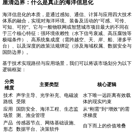
厘清边界：什么是真正的海洋信息化
海洋信息化的本质，是通过感知、通信、计算与应用四大技术
体系的融合，实现对海洋环境、装备及活动的“可感、可传、
可知、可控”。它与一般物联网或智慧城市项目最大的不同在
于三个核心特征：
强环境依赖性
（水下信号衰减、高压腐蚀等
极端条件）、
高系统集成度
（需跨越空、天、岸、船、潜多平
台）、以及
深度的政策法规绑定
（涉及海域权属、数据安全与
国防边界）。
基于技术实现路径与应用场景，我们可以将该市场划分为以下
逻辑框架：
分类
主要类型
核心逻辑
维度
技术
声学主导、光学补充、电磁波
水下唯一远距离有效载
路线
受限
体的现实约束
应用
国防安全、海洋工程、生态监
从“刚需”到“增效”的需
场景
测、渔业管理
求梯度
产品
传感器节点、网络基础设施、
自下而上的价值堆叠
形态
数据平台、决策软件