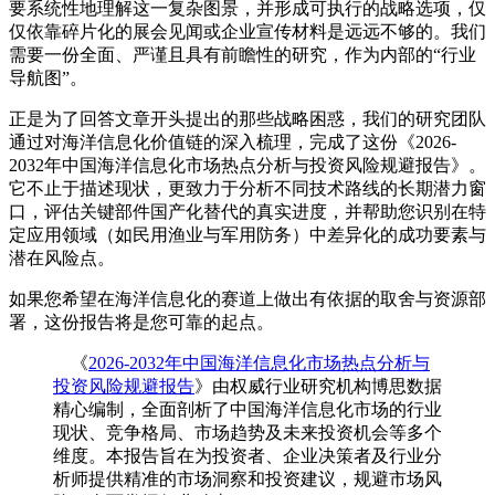
要系统性地理解这一复杂图景，并形成可执行的战略选项，仅
仅依靠碎片化的展会见闻或企业宣传材料是远远不够的。我们
需要一份全面、严谨且具有前瞻性的研究，作为内部的“行业
导航图”。
正是为了回答文章开头提出的那些战略困惑，我们的研究团队
通过对海洋信息化价值链的深入梳理，完成了这份《
2026-
2032年中国海洋信息化市场热点分析与投资风险规避报告
》。
它不止于描述现状，更致力于分析不同技术路线的长期潜力窗
口，评估关键部件国产化替代的真实进度，并帮助您识别在特
定应用领域（如民用渔业与军用防务）中差异化的成功要素与
潜在风险点。
如果您希望在海洋信息化的赛道上做出有依据的取舍与资源部
署，这份报告将是您可靠的起点。
《
2026-2032年中国海洋信息化市场热点分析与
投资风险规避报告
》由权威行业研究机构博思数据
精心编制，全面剖析了中国海洋信息化市场的行业
现状、竞争格局、市场趋势及未来投资机会等多个
维度。本报告旨在为投资者、企业决策者及行业分
析师提供精准的市场洞察和投资建议，规避市场风