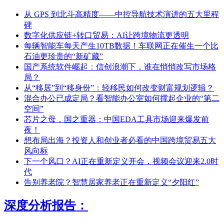
从 GPS 到北斗高精度——中控导航技术演进的五大里程
碑
数字化供应链+转口贸易：AI让跨境物流更透明
每辆智能车每天产生10TB数据！车联网正在催生一个比
石油更珍贵的“新矿藏”
国产系统软件崛起：信创浪潮下，谁在悄悄改写市场格
局？
从“移居”到“移身份”：轻移民如何改变财富规划逻辑？
混合办公已成定局？看智能办公室如何撑起企业的“第二
空间”
芯片之母，国之重器：中国EDA工具市场迎来爆发前
夜！
想布局出海？投资人和创业者必看的中国跨境贸易五大
风向标
下一个风口？AI正在重新定义开会，视频会议迎来2.0时
代
告别养老院？智慧居家养老正在重新定义“夕阳红”
深度分析报告：