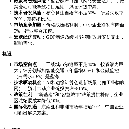
政策与合规风险
：监管趋严（如《网络安全法》），政
策变动可能导致项目延期，风险评级中高。
技术研发风险
：核心算法自给率不足30%，研发失败率
20%，需持续投入。
市场竞争加剧
：价格战压缩利润，中小企业净利率降至
5%，行业整合加速。
宏观经济波动
：GDP增速放缓可能抑制政府安防支出，
影响需求。
机遇：
市场空白点
：二三线城市渗透率不足40%，投资潜力巨
大；细分领域如智能交通（年需增25%）和金融监控
（占需求20%）是蓝海。
技术驱动机会
：AI和边缘计算创造新场景（如工业物联
网），预计带动产业链投资增长15%。
政策红利
：“新基建”和“智慧城市”政策提供补贴，企业
区域拓展成本降低10%。
国际化机遇
：东南亚和非洲市场年增速20%，中国企业
可输出解决方案。