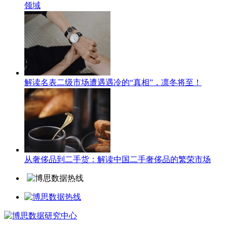
领域
解读名表二级市场遭遇遇冷的“真相”，凛冬将至！
从奢侈品到二手货：解读中国二手奢侈品的繁荣市场